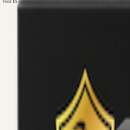
Voor
15
uur betaald =
vandaag
verstuurd