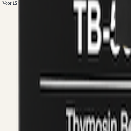
Voor
15
uur betaald =
vandaag
verstuurd