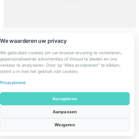
©
2026
Medicatie.nu
. Veilig afrekenen met alle bekende
betaalmethoden.
Wijzers
Artikelen
Zoeken
Winkelwagen
We waarderen uw privacy
We gebruiken cookies om uw browse-ervaring te verbeteren,
gepersonaliseerde advertenties of inhoud te bieden en ons
verkeer te analyseren. Door op "Alles accepteren" te klikken,
stemt u in met het gebruik van cookies.
Privacybeleid
Accepteren
Aanpassen
Weigeren