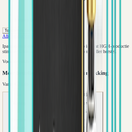
Klanten beoordelen ons sterk
Toevoegen aan winkelwagen
Alle producten
HGH/Peptides
Peptides
Ipamorelin is een populair groeihormoonpeptide dat HGH-productie
stimuleert. Ideaal voor spiergroei, vetverlies en sneller herstel.
Voordeelpakketten
Meer bestellen = lagere prijs per verpakking
Vanaf
€ 34,46
5
x
10
x
Aanbevolen
15
x
Korting
Korting
Korting
5
%
10
%
15
%
Prijs p/st
Prijs p/st
Prijs p/st
€ 43,65
€ 41,36
€ 39,06