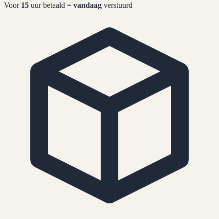
Voor
15
uur betaald =
vandaag
verstuurd