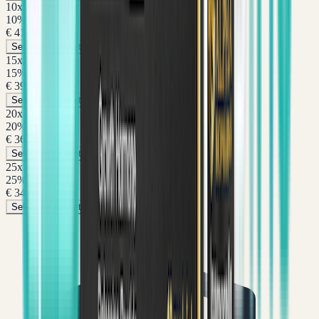
10
x
Aanbevolen
10
%
€ 41,36
Selecteer pakket
15
x
15
%
€ 39,06
Selecteer pakket
20
x
20
%
€ 36,76
Selecteer pakket
25
x
25
%
€ 34,46
Selecteer pakket