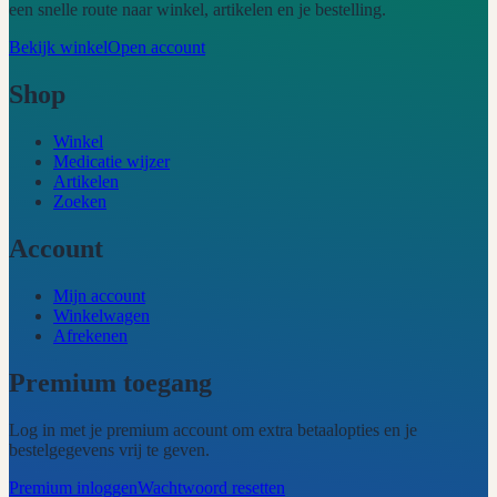
een snelle route naar winkel, artikelen en je bestelling.
Bekijk winkel
Open account
Shop
Winkel
Medicatie wijzer
Artikelen
Zoeken
Account
Mijn account
Winkelwagen
Afrekenen
Premium toegang
Log in met je premium account om extra betaalopties en je
bestelgegevens vrij te geven.
Premium inloggen
Wachtwoord resetten