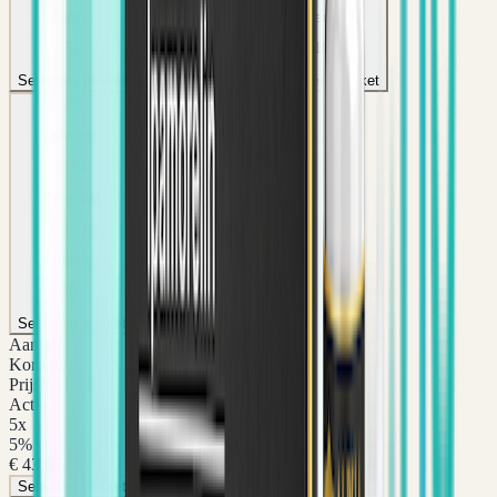
Aantal
Aantal
Aantal
5
x
10
x
15
x
Selecteer pakket
Selecteer pakket
Selecteer pakket
20
x
25
x
Korting
Korting
20
%
25
%
Prijs p/st
Prijs p/st
€ 36,76
€ 34,46
Aantal
Aantal
20
x
25
x
Selecteer pakket
Selecteer pakket
Aantal
Korting
Prijs p/st
Actie
5
x
5
%
€ 43,65
Selecteer pakket