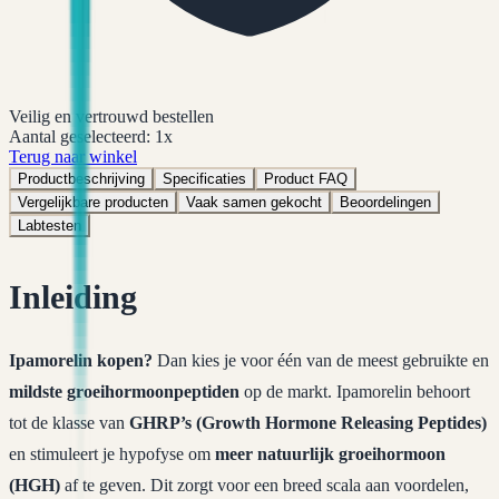
Veilig en vertrouwd bestellen
Aantal geselecteerd:
1
x
Terug naar winkel
Productbeschrijving
Specificaties
Product FAQ
Vergelijkbare producten
Vaak samen gekocht
Beoordelingen
Labtesten
Inleiding
Ipamorelin kopen?
Dan kies je voor één van de meest gebruikte en
mildste groeihormoonpeptiden
op de markt. Ipamorelin behoort
tot de klasse van
GHRP’s (Growth Hormone Releasing Peptides)
en stimuleert je hypofyse om
meer natuurlijk groeihormoon
(HGH)
af te geven. Dit zorgt voor een breed scala aan voordelen,