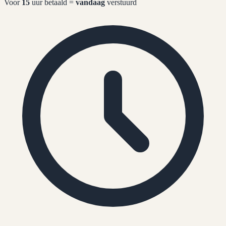
Voor
15
uur betaald =
vandaag
verstuurd