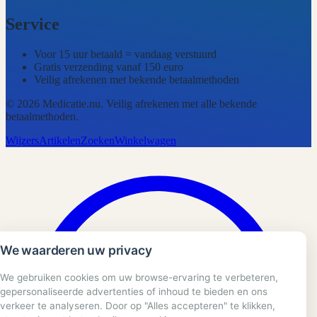
Service
Voor 15 uur betaald = vandaag verstuurd
Gratis verzending vanaf 150 euro
Veilig afrekenen met bekende betaalmethoden
©
2026
Medicatie.nu
. Veilig afrekenen met alle bekende
betaalmethoden.
Wijzers
Artikelen
Zoeken
Winkelwagen
We waarderen uw privacy
We gebruiken cookies om uw browse-ervaring te verbeteren,
gepersonaliseerde advertenties of inhoud te bieden en ons
verkeer te analyseren. Door op "Alles accepteren" te klikken,