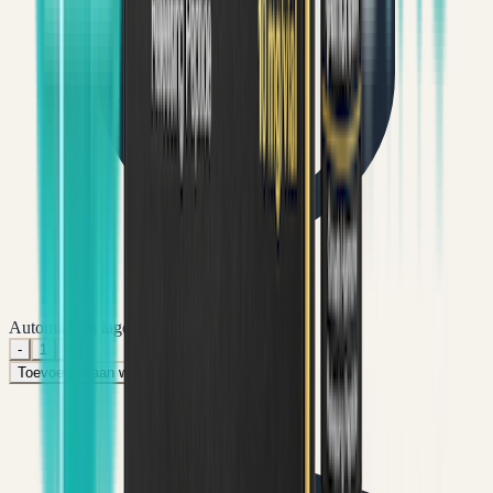
Automatisch lagere prijs per verpakking
-
1
+
Toevoegen aan winkelwagen