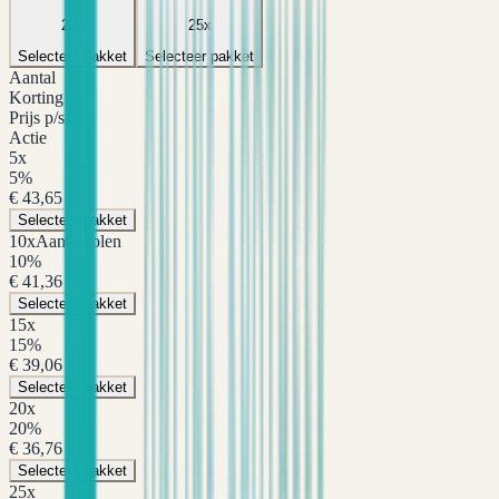
20
x
25
x
Selecteer pakket
Selecteer pakket
Aantal
Korting
Prijs p/st
Actie
5
x
5
%
€ 43,65
Selecteer pakket
10
x
Aanbevolen
10
%
€ 41,36
Selecteer pakket
15
x
15
%
€ 39,06
Selecteer pakket
20
x
20
%
€ 36,76
Selecteer pakket
25
x