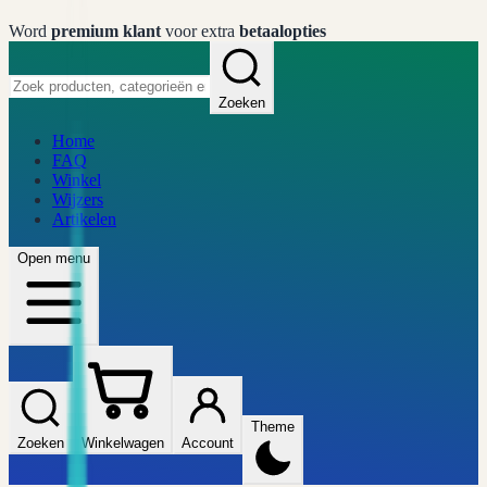
Word
premium klant
voor extra
betaalopties
Zoeken
Home
FAQ
Winkel
Wijzers
Artikelen
Open menu
Theme
Zoeken
Winkelwagen
Account