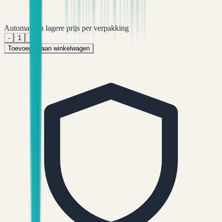
Automatisch lagere prijs per verpakking
-
1
+
Toevoegen aan winkelwagen