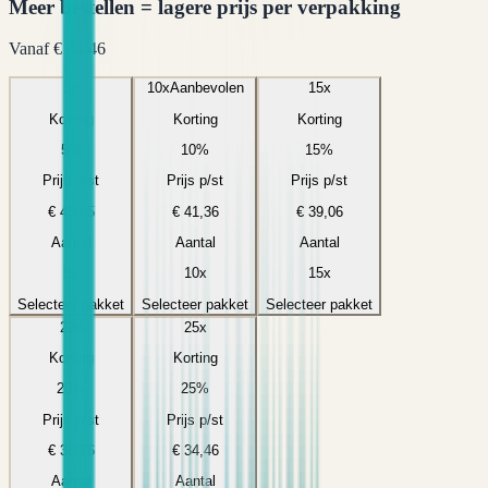
Meer bestellen = lagere prijs per verpakking
Vanaf
€ 34,46
5
x
10
x
Aanbevolen
15
x
Korting
Korting
Korting
5
%
10
%
15
%
Prijs p/st
Prijs p/st
Prijs p/st
€ 43,65
€ 41,36
€ 39,06
Aantal
Aantal
Aantal
5
x
10
x
15
x
Selecteer pakket
Selecteer pakket
Selecteer pakket
20
x
25
x
Korting
Korting
20
%
25
%
Prijs p/st
Prijs p/st
€ 36,76
€ 34,46
Aantal
Aantal