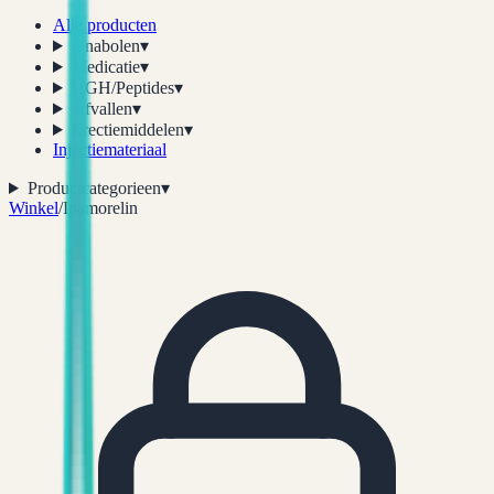
Alle producten
Anabolen
▾
Medicatie
▾
HGH/Peptides
▾
Afvallen
▾
Erectiemiddelen
▾
Injectiemateriaal
Productcategorieen
▾
Winkel
/
Ipamorelin