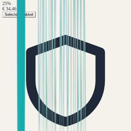
25
%
€ 34,46
Selecteer pakket