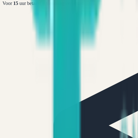
Voor
15
uur betaald =
vandaag
verstuurd