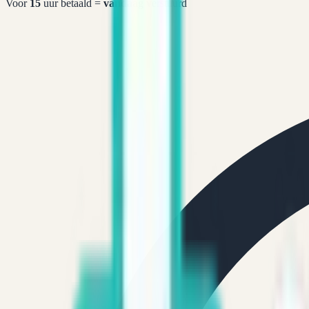
Voor
15
uur betaald =
vandaag
verstuurd