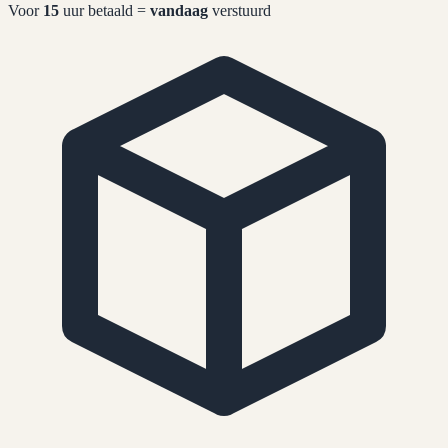
Voor
15
uur betaald =
vandaag
verstuurd