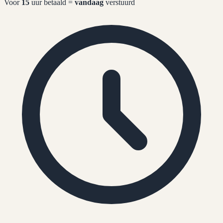
Voor
15
uur betaald =
vandaag
verstuurd