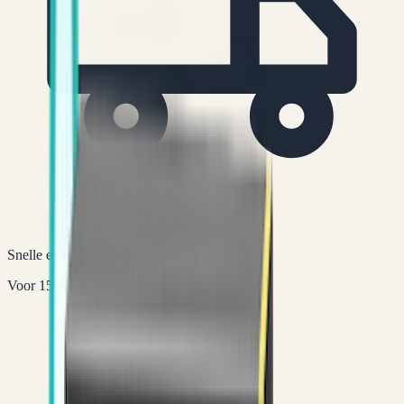
Snelle en betrouwbare levering
Voor 15 uur betaald = vandaag verstuurd