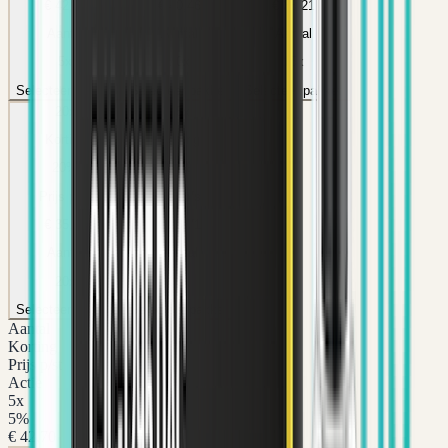
€ 42,70
€ 40,46
€ 38,21
Aantal
Aantal
Aantal
5
x
10
x
15
x
Selecteer pakket
Selecteer pakket
Selecteer pakket
20
x
25
x
Korting
Korting
20
%
25
%
Prijs p/st
Prijs p/st
€ 35,96
€ 33,71
Aantal
Aantal
20
x
25
x
Selecteer pakket
Selecteer pakket
Aantal
Korting
Prijs p/st
Actie
5
x
5
%
€ 42,70