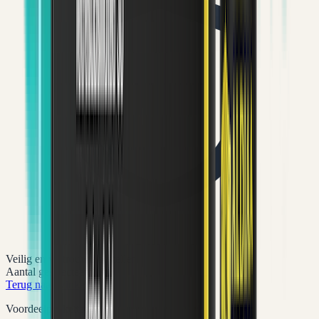
Veilig en vertrouwd bestellen
Aantal geselecteerd:
1
x
Terug naar winkel
Voordeelpakketten