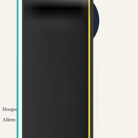
Hoogwaardige kwaliteit
Alleen originele en gecertificeerde medicatie