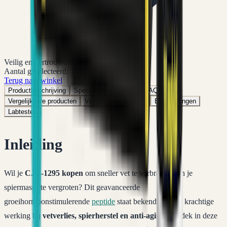
Veilig en vertrouwd bestellen
Aantal geselecteerd:
1
x
Terug naar winkel
Productbeschrijving
Specificaties
Product FAQ
Vergelijkbare producten
Vaak samen gekocht
Beoordelingen
Labtesten
Inleiding
Wil je
CJC-1295 kopen
om sneller vet te verbranden en je
spiermassa te vergroten? Dit geavanceerde
groeihormoonstimulerende
peptide
staat bekend om zijn krachtige
werking bij
vetverlies, spierherstel en anti-aging
. Ontdek in deze