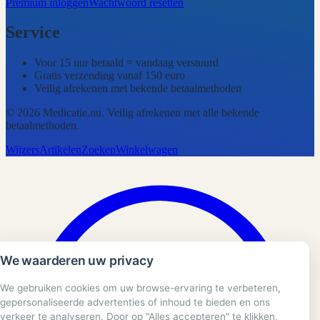
Premium inloggen
Wachtwoord resetten
Service
Voor 15 uur betaald = vandaag verstuurd
Gratis verzending vanaf 150 euro
Veilig afrekenen met bekende betaalmethoden
©
2026
Medicatie.nu
. Veilig afrekenen met alle bekende
betaalmethoden.
Wijzers
Artikelen
Zoeken
Winkelwagen
We waarderen uw privacy
We gebruiken cookies om uw browse-ervaring te verbeteren,
gepersonaliseerde advertenties of inhoud te bieden en ons
verkeer te analyseren. Door op "Alles accepteren" te klikken,