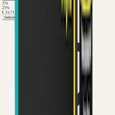
25
x
25
%
€ 33,71
Selecteer pakket