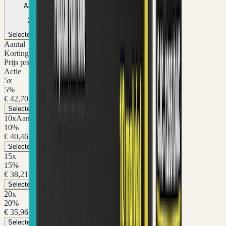
Aantal
Aantal
20
x
25
x
Selecteer pakket
Selecteer pakket
Aantal
Korting
Prijs p/st
Actie
5
x
5
%
€ 42,70
Selecteer pakket
10
x
Aanbevolen
10
%
€ 40,46
Selecteer pakket
15
x
15
%
€ 38,21
Selecteer pakket
20
x
20
%
€ 35,96
Selecteer pakket