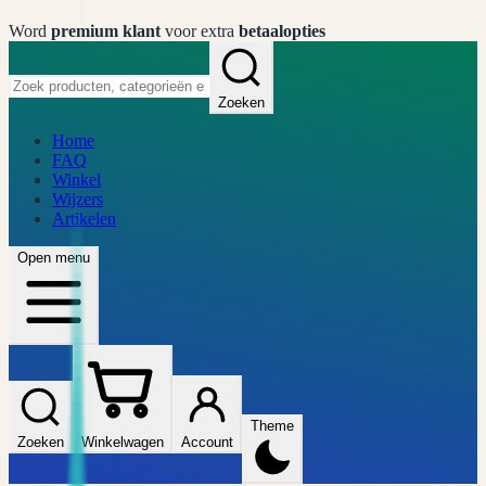
Word
premium klant
voor extra
betaalopties
Zoeken
Home
FAQ
Winkel
Wijzers
Artikelen
Open menu
Theme
Zoeken
Winkelwagen
Account