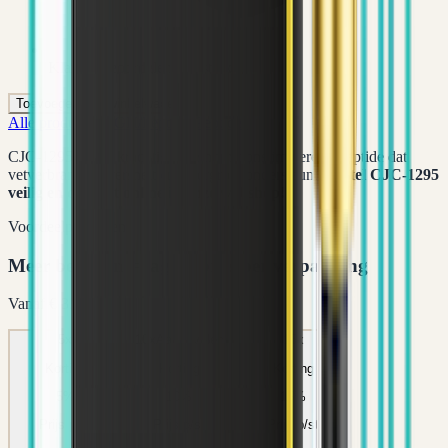
Klanten beoordelen ons sterk
Toevoegen aan winkelwagen
Alle producten
HGH/Peptides
Peptides
CJC-1295 is een krachtig groeihormoonstimulerend peptide dat
vetverbranding versnelt en spiergroei ondersteunt.
Bestel CJC-1295
veilig en discreet online in onze webshop!
Voordeelpakketten
Meer bestellen = lagere prijs per verpakking
Vanaf
€ 33,71
5
x
10
x
Aanbevolen
15
x
Korting
Korting
Korting
5
%
10
%
15
%
Prijs p/st
Prijs p/st
Prijs p/st