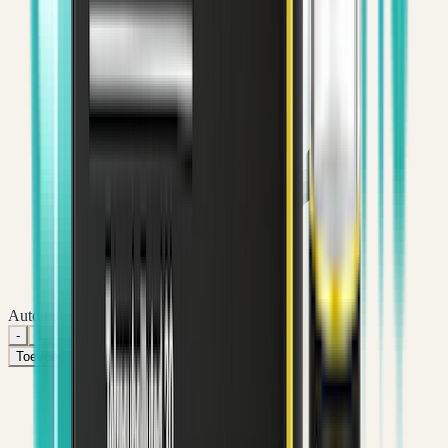
Automatisch lagere prijs per verpakking
-
1
+
Toevoegen aan winkelwagen