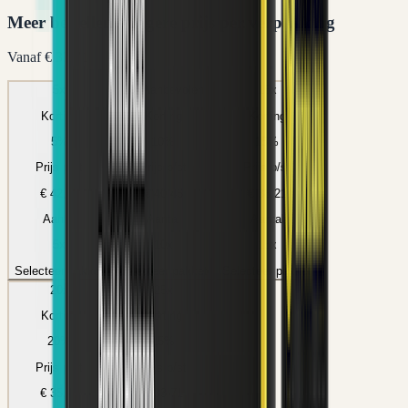
Meer bestellen = lagere prijs per verpakking
Vanaf
€ 33,71
5
x
10
x
Aanbevolen
15
x
Korting
Korting
Korting
5
%
10
%
15
%
Prijs p/st
Prijs p/st
Prijs p/st
€ 42,70
€ 40,46
€ 38,21
Aantal
Aantal
Aantal
5
x
10
x
15
x
Selecteer pakket
Selecteer pakket
Selecteer pakket
20
x
25
x
Korting
Korting
20
%
25
%
Prijs p/st
Prijs p/st
€ 35,96
€ 33,71