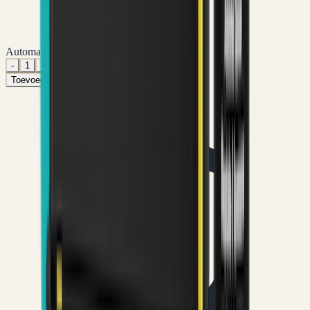
Automatisch lagere prijs per verpakking
-
1
+
Toevoegen aan winkelwagen