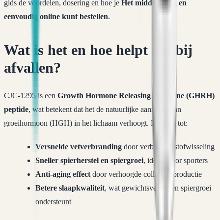
gids de voordelen, dosering en hoe je
Het middel veilig en
eenvoudig online kunt bestellen
.
Wat is het en hoe helpt het bij
afvallen?
CJC-1295 is een
Growth Hormone Releasing Hormone (GHRH)
peptide
, wat betekent dat het de natuurlijke aanmaak van
groeihormoon (HGH) in het lichaam verhoogt. Dit leidt tot:
Versnelde vetverbranding
door verbeterde stofwisseling
Sneller spierherstel en spiergroei
, ideaal voor sporters
Anti-aging effect
door verhoogde collageenproductie
Betere slaapkwaliteit
, wat gewichtsverlies en spiergroei
ondersteunt