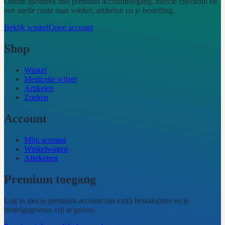
Online apotheek met premium accounttoegang, directe checkout en
een snelle route naar winkel, artikelen en je bestelling.
Bekijk winkel
Open account
Shop
Winkel
Medicatie wijzer
Artikelen
Zoeken
Account
Mijn account
Winkelwagen
Afrekenen
Premium toegang
Log in met je premium account om extra betaalopties en je
bestelgegevens vrij te geven.