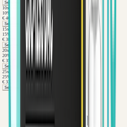
Selecteer pakket
10
x
Aanbevolen
10
%
€ 40,46
Selecteer pakket
15
x
15
%
€ 38,21
Selecteer pakket
20
x
20
%
€ 35,96
Selecteer pakket
25
x
25
%
€ 33,71
Selecteer pakket