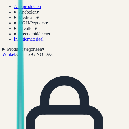
Alle producten
Anabolen
▾
Medicatie
▾
HGH/Peptides
▾
Afvallen
▾
Erectiemiddelen
▾
Injectiemateriaal
Productcategorieen
▾
Winkel
/
CJC-1295 NO DAC