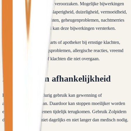
Zolpidem kan bijwerkingen veroorzaken. Mogelijke bijwerkingen
zijn onder andere sufheid, slaperigheid, duizeligheid, vermoeidheid,
hoofdpijn, maag-darmklachten, geheugenproblemen, nachtmerries
of slaapwandelen. Alcohol kan deze bijwerkingen versterken.
Neem contact op met een arts of apotheker bij ernstige klachten,
verwardheid, ademhalingsproblemen, allergische reacties, vreemd
gedrag tijdens de slaap of klachten die niet overgaan.
Zolpidem en afhankelijkheid
Bij regelmatig of langdurig gebruik kan gewenning of
afhankelijkheid ontstaan. Daardoor kan stoppen moeilijker worden
en kunnen slaapproblemen tijdelijk terugkomen. Gebruik Zolpidem
daarom bij voorkeur niet dagelijks en niet langer dan medisch nodig.