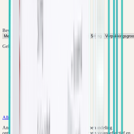
Klanten beoordelen ons sterk
Beschikbare variaties
Gekozen variatie
Merk / Fabrikant
Recordati
Sterkte per eenheid
50 mg
Verpakkingsgrootte
30 Sachets
Alle producten
Anabolen
Medicatie
Androgel testosteron gel is een baanbrekende behandeling
ontworpen om mannen te helpen hun testosteronniveaus effectief en