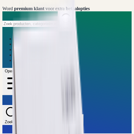
Word
premium klant
voor extra
betaalopties
Zoeken
Home
FAQ
Winkel
Wijzers
Artikelen
Open menu
Theme
Zoeken
Winkelwagen
Account