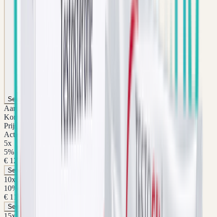
20
x
25
x
Korting
Korting
20
%
25
%
Prijs p/st
Prijs p/st
€ 103,96
€ 97,46
Aantal
Aantal
20
x
25
x
Selecteer pakket
Selecteer pakket
Aantal
Korting
Prijs p/st
Actie
5
x
5
%
€ 123,45
Selecteer pakket
10
x
Aanbevolen
10
%
€ 116,96
Selecteer pakket
15
x