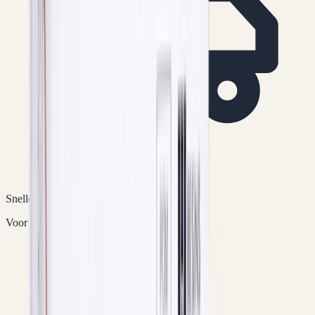
Snelle en betrouwbare levering
Voor 15 uur betaald = vandaag verstuurd