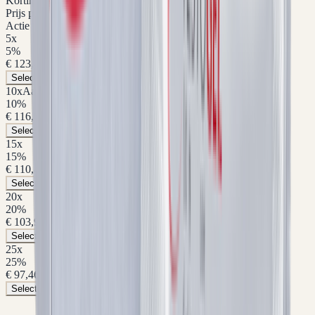
Korting
Prijs p/st
Actie
5
x
5
%
€ 123,45
Selecteer pakket
10
x
Aanbevolen
10
%
€ 116,96
Selecteer pakket
15
x
15
%
€ 110,46
Selecteer pakket
20
x
20
%
€ 103,96
Selecteer pakket
25
x
25
%
€ 97,46
Selecteer pakket