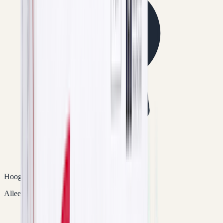
Hoogwaardige kwaliteit
Alleen originele en gecertificeerde medicatie