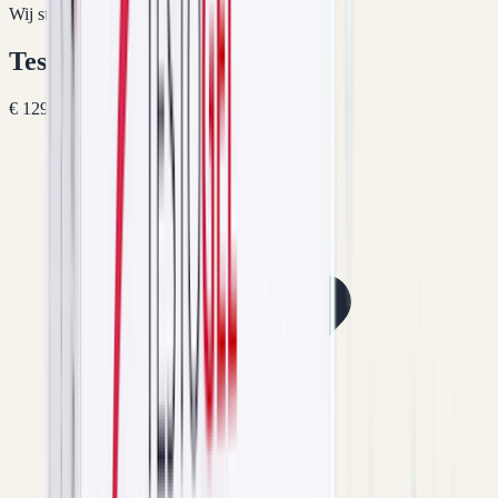
Wij staan altijd voor je klaar
Testosteron Gel
€ 129,95