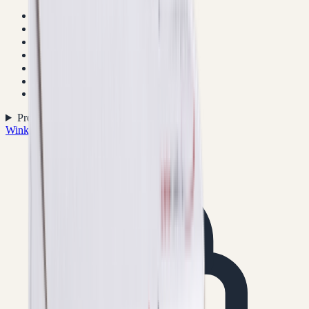
Alle producten
Anabolen
▾
Medicatie
▾
HGH/Peptides
▾
Afvallen
▾
Erectiemiddelen
▾
Injectiemateriaal
Productcategorieen
▾
Winkel
/
Testosteron Gel