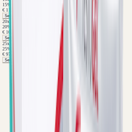
15
%
€ 110,46
Selecteer pakket
20
x
20
%
€ 103,96
Selecteer pakket
25
x
25
%
€ 97,46
Selecteer pakket