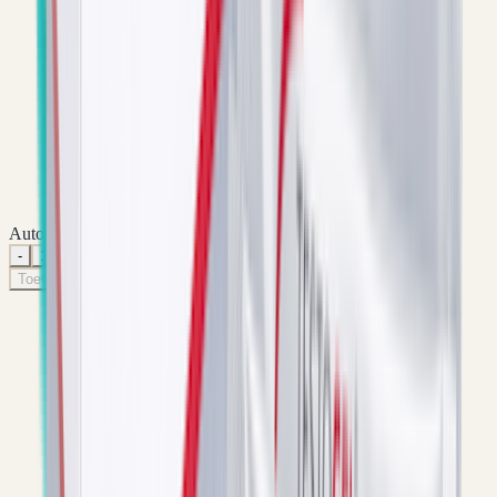
Automatisch lagere prijs per verpakking
-
1
+
Toevoegen aan winkelwagen