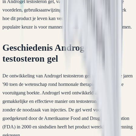
in Androgel testosteron gel, van de ontstaansgeschiedenis tot de
voordelen, gebruiksaanwijzingen en klantbeoordelingen. Ontdek
hoe dit product je leven kan veranderen en waarom het een
populaire keuze is voor mannen die hun gezondheid serieus nemen.
Geschiedenis Androgel
testosteron gel
De ontwikkeling van Androgel testosteron gel begint in de late jaren
'90 toen de wetenschap rond hormonale therapieën aanzienlijke
vooruitgang boekte. Androgel werd ontwikkeld als een
gemakkelijke en effectieve manier om testosteron te suppleren
zonder de noodzaak van injecties. De gel werd voor het eerst
goedgekeurd door de Amerikaanse Food and Drug Administration
(FDA) in 2000 en sindsdien heeft het product wereldwijd erkenning
gekregen.