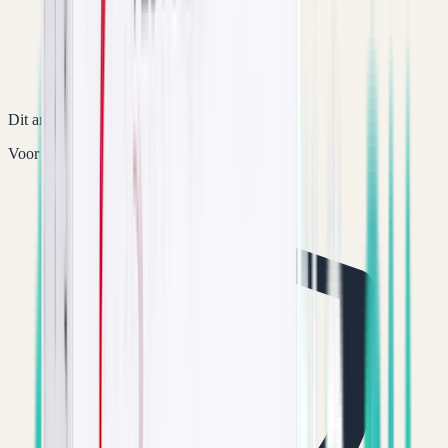
Dit artikel kan niet worden aangeschaft.
Voor 15 uur betaald = vandaag verstuurd