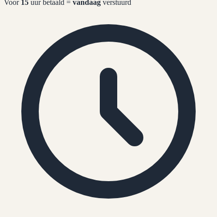
Voor
15
uur betaald =
vandaag
verstuurd