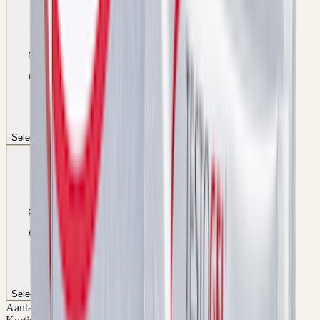
Korting
Korting
Korting
5
%
10
%
15
%
Prijs p/st
Prijs p/st
Prijs p/st
€ 123,45
€ 116,96
€ 110,46
Aantal
Aantal
Aantal
5
x
10
x
15
x
Selecteer pakket
Selecteer pakket
Selecteer pakket
20
x
25
x
Korting
Korting
20
%
25
%
Prijs p/st
Prijs p/st
€ 103,96
€ 97,46
Aantal
Aantal
20
x
25
x
Selecteer pakket
Selecteer pakket
Aantal