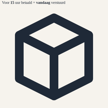
Voor
15
uur betaald =
vandaag
verstuurd