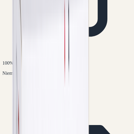
100% discreet verpakt
Niemand ziet wat er in het pakket zit