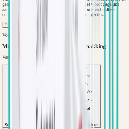
gemakkelijk te herstellen. Deze transdermale gel wordt dagelijks
aangebracht op de schouders, bovenarmen of buik en biedt een
eenvoudige oplossing zonder de noodzaak van injecties.
Toevoegen aan winkelwagen
Voordeelpakketten
Meer bestellen = lagere prijs per verpakking
Vanaf
€ 97,46
5
x
10
x
Aanbevolen
15
x
Korting
Korting
Korting
5
%
10
%
15
%
Prijs p/st
Prijs p/st
Prijs p/st
€ 123,45
€ 116,96
€ 110,46
Aantal
Aantal
Aantal
5
x
10
x
15
x
Selecteer pakket
Selecteer pakket
Selecteer pakket