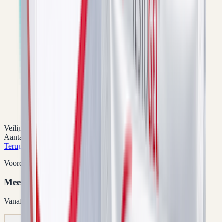
Veilig en vertrouwd bestellen
Aantal geselecteerd:
1
x
Terug naar winkel
Voordeelpakketten
Meer bestellen = lagere prijs per verpakking
Vanaf
€ 97,46
5
x
10
x
Aanbevolen
15
x