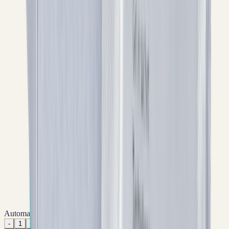
Automatisch lagere prijs per verpakking
-
1
+