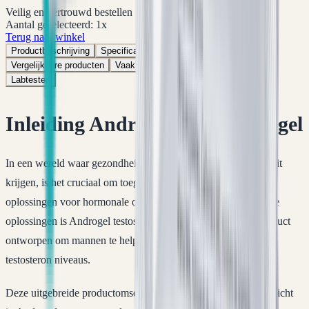
Veilig en vertrouwd bestellen
Aantal geselecteerd:
1
x
Terug naar winkel
Productbeschrijving
Specificaties
Product FAQ
Vergelijkbare producten
Vaak samen gekocht
Beoordelingen
Labtesten
Inleiding Androgel testosteron gel
In een wereld waar gezondheid en welzijn steeds meer prioriteit
krijgen, is het cruciaal om toegang te hebben tot effectieve
oplossingen voor hormonale onevenwichtigheden. Een van die
oplossingen is Androgel testosteron gel, een baanbrekend product
ontworpen om mannen te helpen bij het herstellen van hun
testosteron niveaus.
Deze uitgebreide productomschrijving biedt een diepgaand inzicht