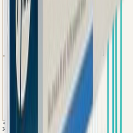
Korting
Korting
Korting
5
%
10
%
15
%
Prijs p/st
Prijs p/st
Prijs p/st
€ 256,45
€ 242,95
€ 229,46
Aantal
Aantal
Aantal
5
x
10
x
15
x
Selecteer pakket
Selecteer pakket
Selecteer pakket
20
x
25
x
Korting
Korting
20
%
25
%
Prijs p/st
Prijs p/st
€ 215,96
€ 202,46
Aantal
Aantal
20
x
25
x
Selecteer pakket
Selecteer pakket
Aantal
Korting