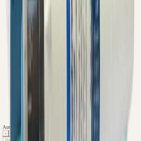
Automatisch lagere prijs per verpakking
-
1
+
Niet op voorraad