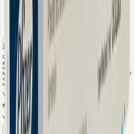
Klanten beoordelen ons sterk
Niet op voorraad
Afvallen
Alle producten
HGH kopen
HGH/Peptides
Peptides
De
Genotropin GoQuick Pen
is een voorgevulde,
gebruiksvriendelijke injectiepen die somatropine bevat, een
recombinant humaan groeihormoon. Het middel wordt gebruikt bij
kinderen en volwassenen met een vastgesteld groeihormoontekort of
specifieke groeigerelateerde aandoeningen. Toepassing vindt
uitsluitend plaats op voorschrift en onder toezicht van een arts.
Voordeelpakketten
Meer bestellen = lagere prijs per verpakking
Vanaf
€ 202,46
5
x
10
x
Aanbevolen
15
x