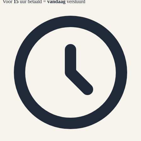
Voor
15
uur betaald =
vandaag
verstuurd