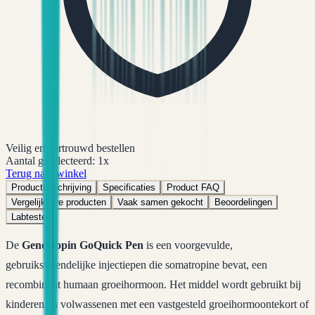
Veilig en vertrouwd bestellen
Aantal geselecteerd:
1
x
Terug naar winkel
Productbeschrijving
Specificaties
Product FAQ
Vergelijkbare producten
Vaak samen gekocht
Beoordelingen
Labtesten
De
Genotropin GoQuick Pen
is een voorgevulde,
gebruiksvriendelijke injectiepen die somatropine bevat, een
recombinant humaan groeihormoon. Het middel wordt gebruikt bij
kinderen en volwassenen met een vastgesteld groeihormoontekort of