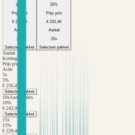
20
%
25
%
Prijs p/st
Prijs p/st
€ 215,96
€ 202,46
Aantal
Aantal
20
x
25
x
Selecteer pakket
Selecteer pakket
Aantal
Korting
Prijs p/st
Actie
5
x
5
%
€ 256,45
Selecteer pakket
10
x
Aanbevolen
10
%
€ 242,95
Selecteer pakket
15
x
15
%
€ 229,46