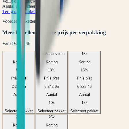
Veilig en vertrouwd bestellen
Aantal geselecteerd:
1
x
Terug naar winkel
Voordeelpakketten
Meer bestellen = lagere prijs per verpakking
Vanaf
€ 202,46
5
x
10
x
Aanbevolen
15
x
Korting
Korting
Korting
5
%
10
%
15
%
Prijs p/st
Prijs p/st
Prijs p/st
€ 256,45
€ 242,95
€ 229,46
Aantal
Aantal
Aantal
5
x
10
x
15
x
Selecteer pakket
Selecteer pakket
Selecteer pakket
20
x
25
x
Korting
Korting