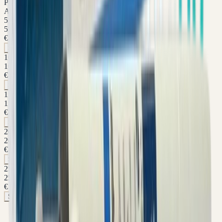
Prijs p/st
Actie
5
x
5
%
€ 256,45
Selecteer pakket
10
x
Aanbevolen
10
%
€ 242,95
Selecteer pakket
15
x
15
%
€ 229,46
Selecteer pakket
20
x
20
%
€ 215,96
Selecteer pakket
25
x
25
%
€ 202,46
Selecteer pakket