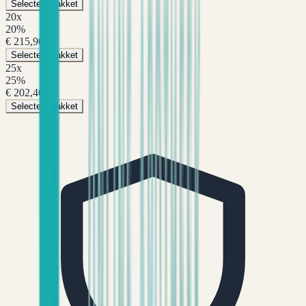
Selecteer pakket
20
x
20
%
€ 215,96
Selecteer pakket
25
x
25
%
€ 202,46
Selecteer pakket