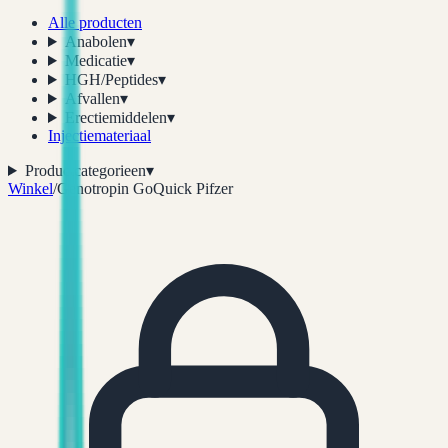
Alle producten
Anabolen
▾
Medicatie
▾
HGH/Peptides
▾
Afvallen
▾
Erectiemiddelen
▾
Injectiemateriaal
Productcategorieen
▾
Winkel
/
Genotropin GoQuick Pifzer