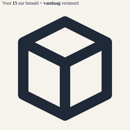
Voor
15
uur betaald =
vandaag
verstuurd