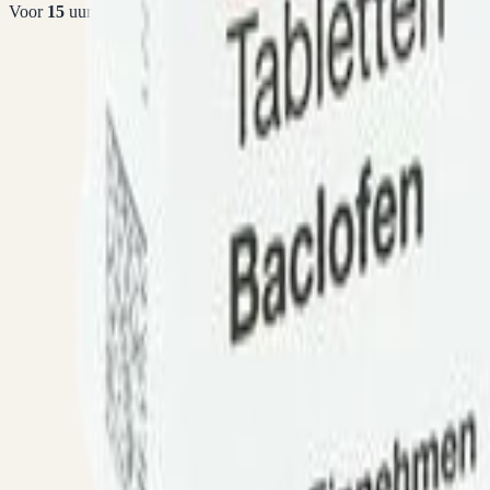
Voor
15
uur betaald =
vandaag
verstuurd