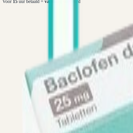
Voor
15
uur betaald =
vandaag
verstuurd