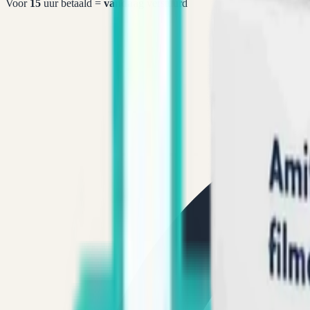
Voor
15
uur betaald =
vandaag
verstuurd