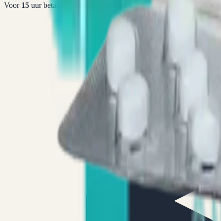
Voor
15
uur betaald =
vandaag
verstuurd