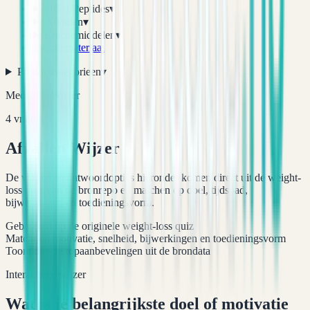
HGH/Peptides
▾
Afvallen
▾
Erectiemiddelen
▾
Injectiemateriaal
Productcategorieen
▾
Medicatie Wijzer
4 vragen
Afvallen Wijzer
De vragen en antwoordopties hieronder komen direct uit de weight-
loss quiz van de bronrepo en matchen op doel, tijdspad,
bijwerkingen en toedieningsvorm.
Gebaseerd op de originele weight-loss quiz
Matcht op motivatie, snelheid, bijwerkingen en toedieningsvorm
Toont directe topaanbevelingen uit de brondata
Interactieve wijzer
Wat is je belangrijkste doel of motivatie