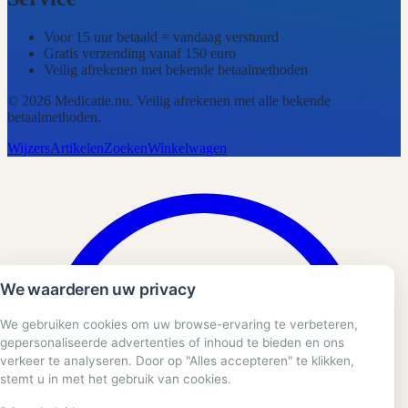
Voor 15 uur betaald = vandaag verstuurd
Gratis verzending vanaf 150 euro
Veilig afrekenen met bekende betaalmethoden
©
2026
Medicatie.nu
. Veilig afrekenen met alle bekende
betaalmethoden.
Wijzers
Artikelen
Zoeken
Winkelwagen
We waarderen uw privacy
We gebruiken cookies om uw browse-ervaring te verbeteren,
gepersonaliseerde advertenties of inhoud te bieden en ons
verkeer te analyseren. Door op "Alles accepteren" te klikken,
stemt u in met het gebruik van cookies.