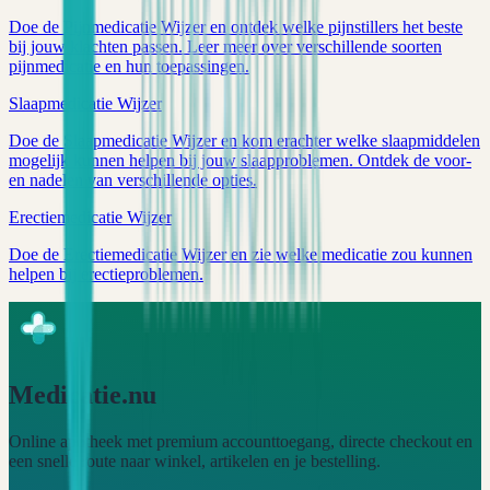
Doe de Pijnmedicatie Wijzer en ontdek welke pijnstillers het beste
bij jouw klachten passen. Leer meer over verschillende soorten
pijnmedicatie en hun toepassingen.
Slaapmedicatie Wijzer
Doe de Slaapmedicatie Wijzer en kom erachter welke slaapmiddelen
mogelijk kunnen helpen bij jouw slaapproblemen. Ontdek de voor-
en nadelen van verschillende opties.
Erectiemedicatie Wijzer
Doe de Erectiemedicatie Wijzer en zie welke medicatie zou kunnen
helpen bij erectieproblemen.
Medicatie.nu
Online apotheek met premium accounttoegang, directe checkout en
een snelle route naar winkel, artikelen en je bestelling.