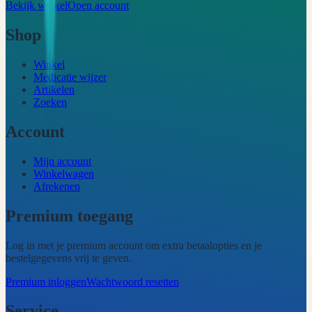
Bekijk winkel
Open account
Shop
Winkel
Medicatie wijzer
Artikelen
Zoeken
Account
Mijn account
Winkelwagen
Afrekenen
Premium toegang
Log in met je premium account om extra betaalopties en je
bestelgegevens vrij te geven.
Premium inloggen
Wachtwoord resetten
Service