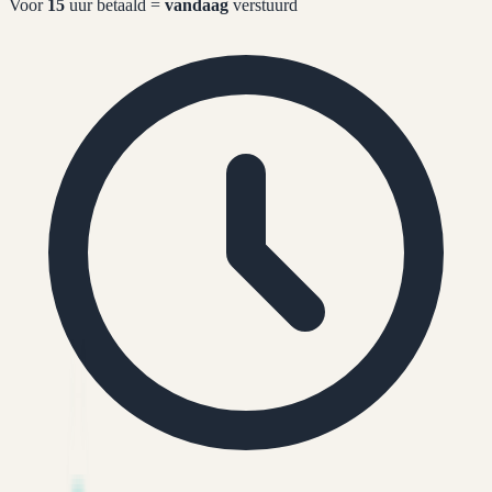
Voor
15
uur betaald =
vandaag
verstuurd