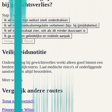
bij gewichtsverlies?
Stap
1
van
4
Ik wil vooral mijn eetlust sterk onderdrukken
Ik wil mijn bloedsuikerregulatie verbeteren (bijv. bij (pre)diabetes)
Ik wil snel resultaat zien, ook als dit minder duurzaam is
Ik ga voor een geleidelijke en stabiele aanpak
Vorige stap
Reset
Veiligheidsnotitie
Ondersteuning bij gewichtsverlies werkt alleen goed binnen een
bredere leefstijlcontext. Laat medische risico's of onderliggende
aandoeningen altijd beoordelen.
Meer wijzers
Vergelijk andere routes
Terug naar overzicht
Pijnmedicatie Wijzer