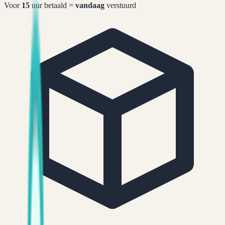
Voor
15
uur betaald =
vandaag
verstuurd