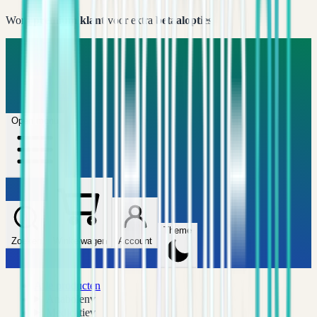
Word
premium klant
voor extra
betaalopties
Home
FAQ
Winkel
Wijzers
Artikelen
Open menu
Theme
Zoeken
Winkelwagen
Account
Alle producten
Anabolen
▾
Medicatie
▾