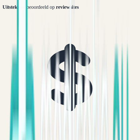
Uitstekend
beoordeeld op
reviewsites