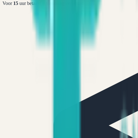
Voor
15
uur betaald =
vandaag
verstuurd