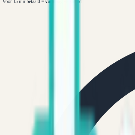
Voor
15
uur betaald =
vandaag
verstuurd