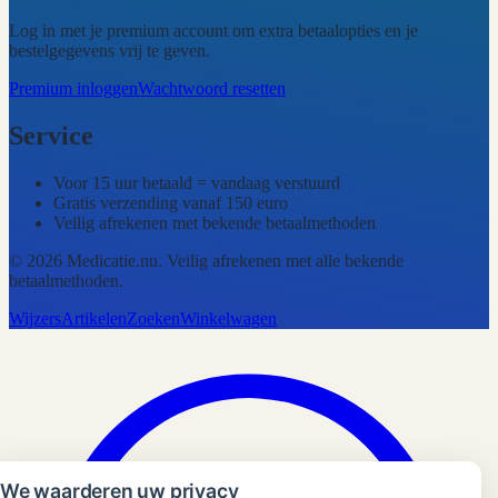
Log in met je premium account om extra betaalopties en je
bestelgegevens vrij te geven.
Premium inloggen
Wachtwoord resetten
Service
Voor 15 uur betaald = vandaag verstuurd
Gratis verzending vanaf 150 euro
Veilig afrekenen met bekende betaalmethoden
©
2026
Medicatie.nu
. Veilig afrekenen met alle bekende
betaalmethoden.
Wijzers
Artikelen
Zoeken
Winkelwagen
We waarderen uw privacy