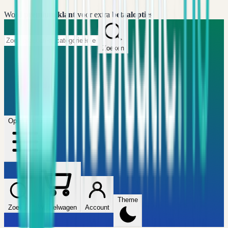
Word
premium klant
voor extra
betaalopties
Zoeken
Home
FAQ
Winkel
Wijzers
Artikelen
Open menu
Theme
Zoeken
Winkelwagen
Account