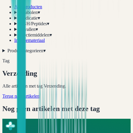
Alle producten
Anabolen
▾
Medicatie
▾
HGH/Peptides
▾
Afvallen
▾
Erectiemiddelen
▾
Injectiemateriaal
Productcategorieen
▾
Tag
Verzending
Alle artikelen met tag Verzending.
Terug naar artikelen
Nog geen artikelen met deze tag