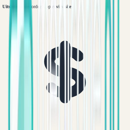
Uitstekend
beoordeeld op
reviewsites