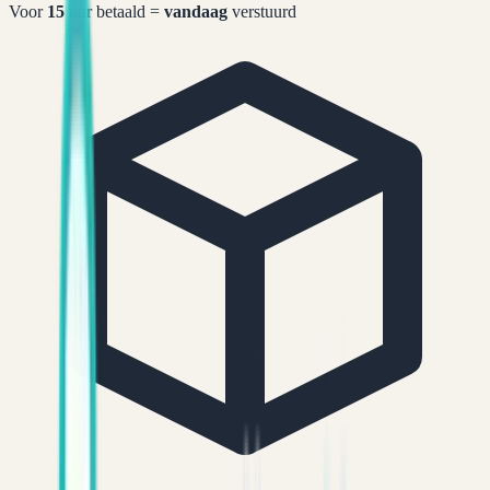
Voor
15
uur betaald =
vandaag
verstuurd