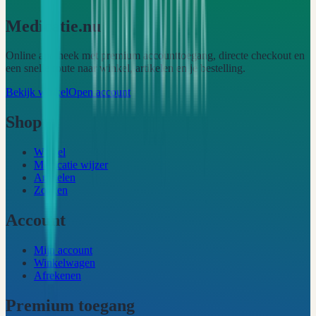
Medicatie.nu
Online apotheek met premium accounttoegang, directe checkout en
een snelle route naar winkel, artikelen en je bestelling.
Bekijk winkel
Open account
Shop
Winkel
Medicatie wijzer
Artikelen
Zoeken
Account
Mijn account
Winkelwagen
Afrekenen
Premium toegang