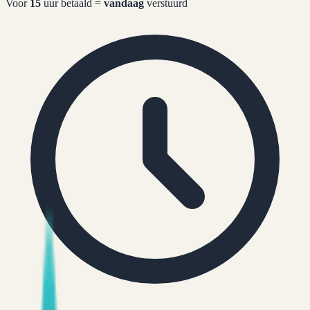
Voor
15
uur betaald =
vandaag
verstuurd