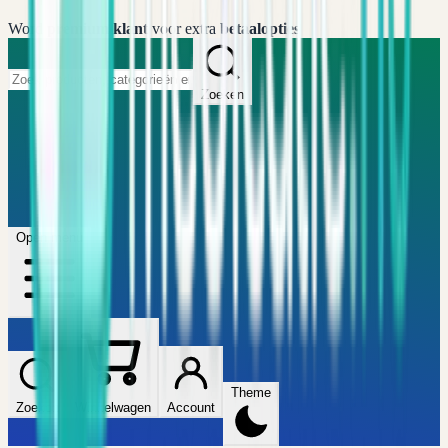
Word
premium klant
voor extra
betaalopties
Zoeken
Home
FAQ
Winkel
Wijzers
Artikelen
Open menu
Theme
Zoeken
Winkelwagen
Account