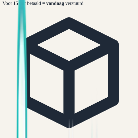
Voor
15
uur betaald =
vandaag
verstuurd