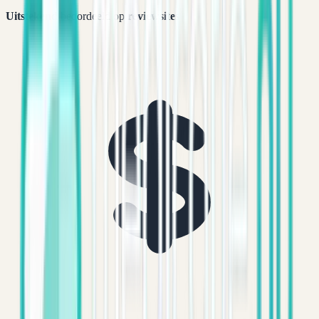
Uitstekend
beoordeeld op
reviewsites