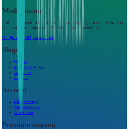
Medicatie.nu
Online apotheek met premium accounttoegang, directe checkout en
een snelle route naar winkel, artikelen en je bestelling.
Bekijk winkel
Open account
Shop
Winkel
Medicatie wijzer
Artikelen
Zoeken
Account
Mijn account
Winkelwagen
Afrekenen
Premium toegang