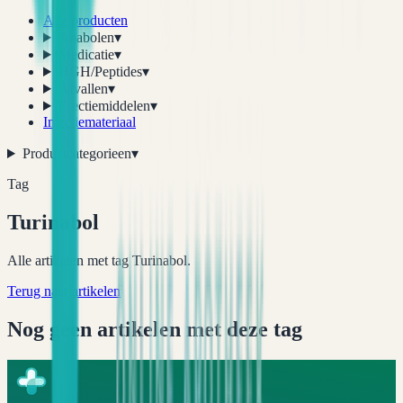
Alle producten
Anabolen
▾
Medicatie
▾
HGH/Peptides
▾
Afvallen
▾
Erectiemiddelen
▾
Injectiemateriaal
Productcategorieen
▾
Tag
Turinabol
Alle artikelen met tag Turinabol.
Terug naar artikelen
Nog geen artikelen met deze tag