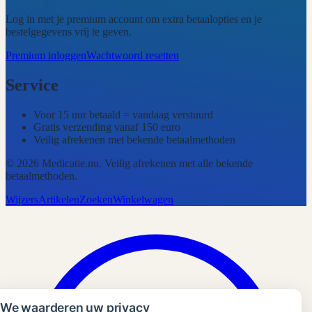
Log in met je premium account om extra betaalopties en je
bestelgegevens vrij te geven.
Premium inloggen
Wachtwoord resetten
Service
Voor 15 uur betaald = vandaag verstuurd
Gratis verzending vanaf 150 euro
Veilig afrekenen met bekende betaalmethoden
©
2026
Medicatie.nu
. Veilig afrekenen met alle bekende
betaalmethoden.
Wijzers
Artikelen
Zoeken
Winkelwagen
We waarderen uw privacy