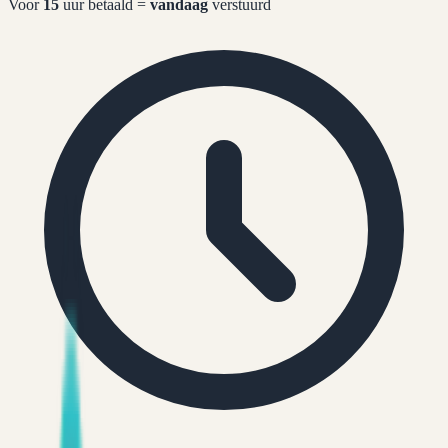
Voor
15
uur betaald =
vandaag
verstuurd