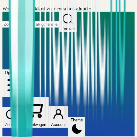
Word
premium klant
voor extra
betaalopties
Zoeken
Home
FAQ
Winkel
Wijzers
Artikelen
Open menu
Theme
Zoeken
Winkelwagen
Account