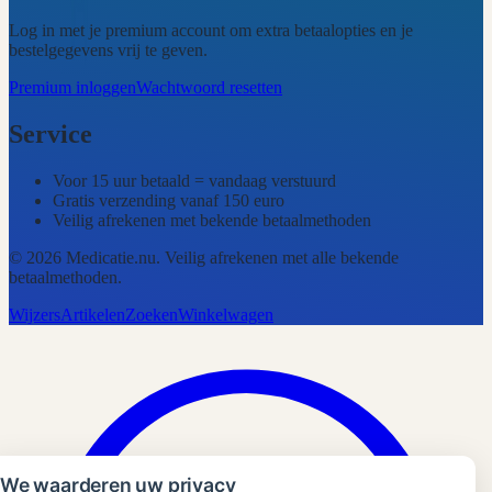
Log in met je premium account om extra betaalopties en je
bestelgegevens vrij te geven.
Premium inloggen
Wachtwoord resetten
Service
Voor 15 uur betaald = vandaag verstuurd
Gratis verzending vanaf 150 euro
Veilig afrekenen met bekende betaalmethoden
©
2026
Medicatie.nu
. Veilig afrekenen met alle bekende
betaalmethoden.
Wijzers
Artikelen
Zoeken
Winkelwagen
We waarderen uw privacy