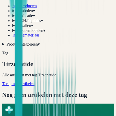
Alle producten
Anabolen
▾
Medicatie
▾
HGH/Peptides
▾
Afvallen
▾
Erectiemiddelen
▾
Injectiemateriaal
Productcategorieen
▾
Tag
Tirzepatide
Alle artikelen met tag Tirzepatide.
Terug naar artikelen
Nog geen artikelen met deze tag