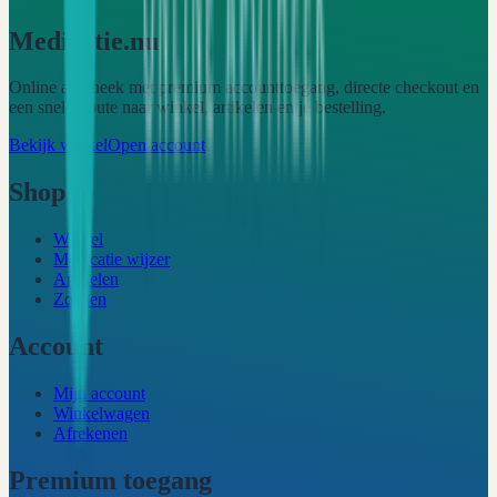
Medicatie.nu
Online apotheek met premium accounttoegang, directe checkout en
een snelle route naar winkel, artikelen en je bestelling.
Bekijk winkel
Open account
Shop
Winkel
Medicatie wijzer
Artikelen
Zoeken
Account
Mijn account
Winkelwagen
Afrekenen
Premium toegang