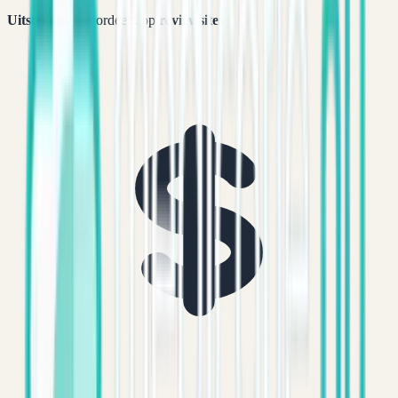
Uitstekend
beoordeeld op
reviewsites