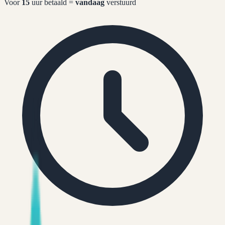
Voor
15
uur betaald =
vandaag
verstuurd