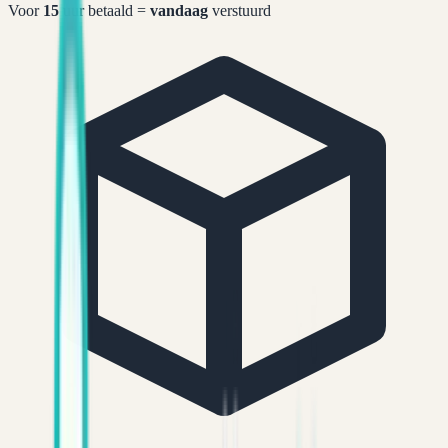
Voor
15
uur betaald =
vandaag
verstuurd