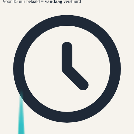
Voor
15
uur betaald =
vandaag
verstuurd