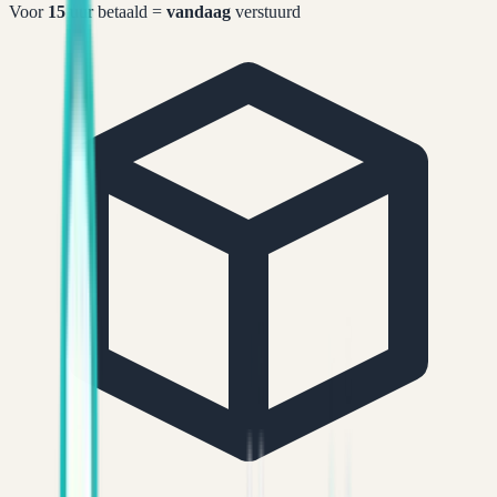
Voor
15
uur betaald =
vandaag
verstuurd