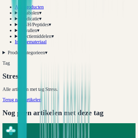
Alle producten
Anabolen
▾
Medicatie
▾
HGH/Peptides
▾
Afvallen
▾
Erectiemiddelen
▾
Injectiemateriaal
Productcategorieen
▾
Tag
Stress
Alle artikelen met tag Stress.
Terug naar artikelen
Nog geen artikelen met deze tag