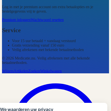
Log in met je premium account om extra betaalopties en je
bestelgegevens vrij te geven.
Premium inloggen
Wachtwoord resetten
Service
Voor 15 uur betaald = vandaag verstuurd
Gratis verzending vanaf 150 euro
Veilig afrekenen met bekende betaalmethoden
©
2026
Medicatie.nu
. Veilig afrekenen met alle bekende
betaalmethoden.
Wijzers
Artikelen
Zoeken
Winkelwagen
We waarderen uw privacy