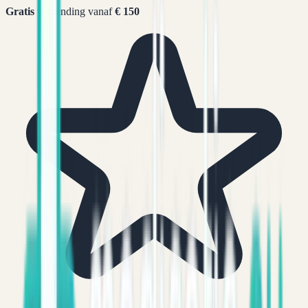
Gratis
verzending vanaf
€ 150