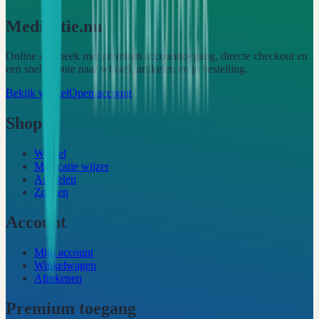
Medicatie.nu
Online apotheek met premium accounttoegang, directe checkout en
een snelle route naar winkel, artikelen en je bestelling.
Bekijk winkel
Open account
Shop
Winkel
Medicatie wijzer
Artikelen
Zoeken
Account
Mijn account
Winkelwagen
Afrekenen
Premium toegang