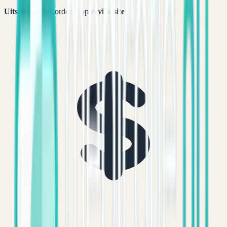
Uitstekend
beoordeeld op
reviewsites