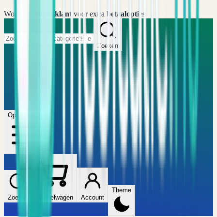
Word
premium klant
voor extra
betaalopties
Zoeken
Home
FAQ
Winkel
Wijzers
Artikelen
Open menu
Theme
Zoeken
Winkelwagen
Account