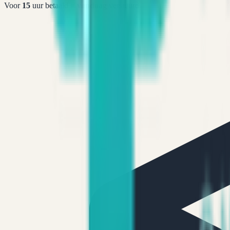
Voor
15
uur betaald =
vandaag
verstuurd