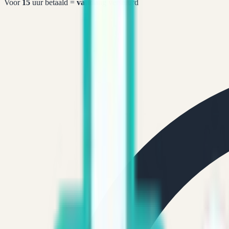
Voor
15
uur betaald =
vandaag
verstuurd