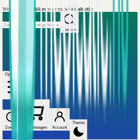
Word
premium klant
voor extra
betaalopties
Zoeken
Home
FAQ
Winkel
Wijzers
Artikelen
Open menu
Theme
Zoeken
Winkelwagen
Account