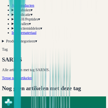
Alle producten
Anabolen
▾
Medicatie
▾
HGH/Peptides
▾
Afvallen
▾
Erectiemiddelen
▾
Injectiemateriaal
Productcategorieen
▾
Tag
SARMS
Alle artikelen met tag SARMS.
Terug naar artikelen
Nog geen artikelen met deze tag