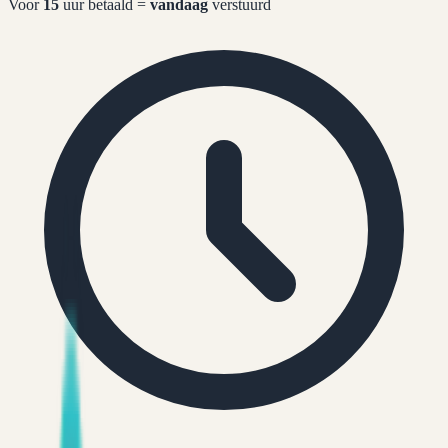
Voor
15
uur betaald =
vandaag
verstuurd