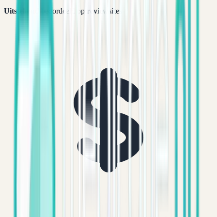
Uitstekend
beoordeeld op
reviewsites