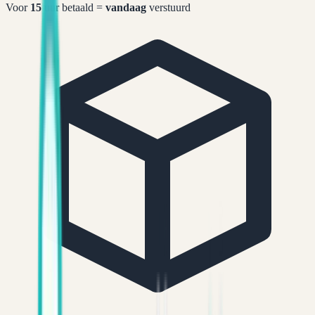
Voor
15
uur betaald =
vandaag
verstuurd