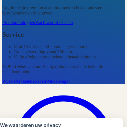
Log in met je premium account om extra betaalopties en je
bestelgegevens vrij te geven.
Premium inloggen
Wachtwoord resetten
Service
Voor 15 uur betaald = vandaag verstuurd
Gratis verzending vanaf 150 euro
Veilig afrekenen met bekende betaalmethoden
©
2026
Medicatie.nu
. Veilig afrekenen met alle bekende
betaalmethoden.
Wijzers
Artikelen
Zoeken
Winkelwagen
We waarderen uw privacy