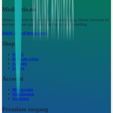
Medicatie.nu
Online apotheek met premium accounttoegang, directe checkout en
een snelle route naar winkel, artikelen en je bestelling.
Bekijk winkel
Open account
Shop
Winkel
Medicatie wijzer
Artikelen
Zoeken
Account
Mijn account
Winkelwagen
Afrekenen
Premium toegang