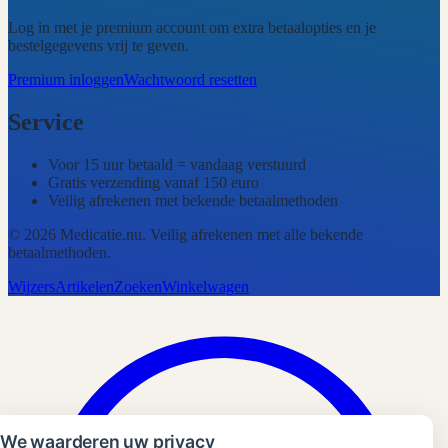
Log in met je premium account om extra betaalopties en je
bestelgegevens vrij te geven.
Premium inloggen
Wachtwoord resetten
Service
Voor 15 uur betaald = vandaag verstuurd
Gratis verzending vanaf 150 euro
Veilig afrekenen met bekende betaalmethoden
©
2026
Medicatie.nu
. Veilig afrekenen met alle bekende
betaalmethoden.
Wijzers
Artikelen
Zoeken
Winkelwagen
We waarderen uw privacy