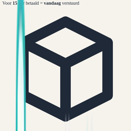
Voor
15
uur betaald =
vandaag
verstuurd