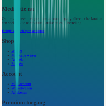
Medicatie.nu
Online apotheek met premium accounttoegang, directe checkout en
een snelle route naar winkel, artikelen en je bestelling.
Bekijk winkel
Open account
Shop
Winkel
Medicatie wijzer
Artikelen
Zoeken
Account
Mijn account
Winkelwagen
Afrekenen
Premium toegang