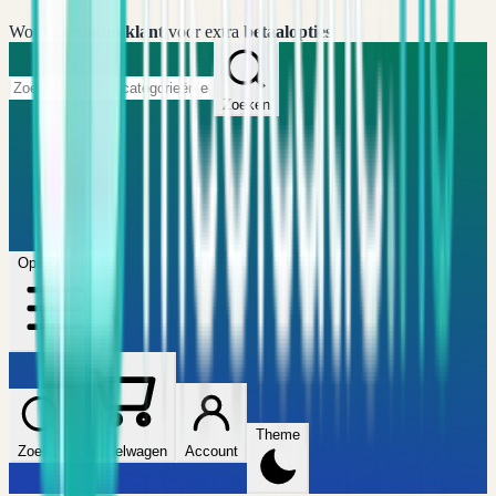
Word
premium klant
voor extra
betaalopties
Zoeken
Home
FAQ
Winkel
Wijzers
Artikelen
Open menu
Theme
Zoeken
Winkelwagen
Account