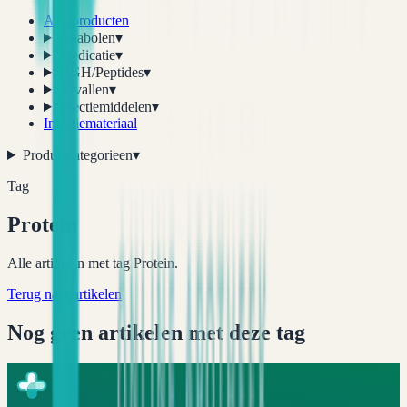
Alle producten
Anabolen
▾
Medicatie
▾
HGH/Peptides
▾
Afvallen
▾
Erectiemiddelen
▾
Injectiemateriaal
Productcategorieen
▾
Tag
Protein
Alle artikelen met tag Protein.
Terug naar artikelen
Nog geen artikelen met deze tag