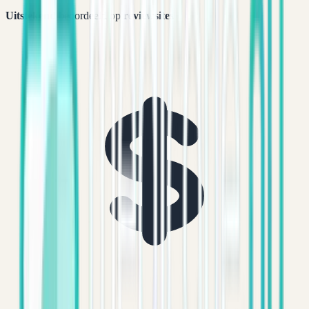
Uitstekend
beoordeeld op
reviewsites