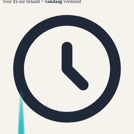
Voor
15
uur betaald =
vandaag
verstuurd