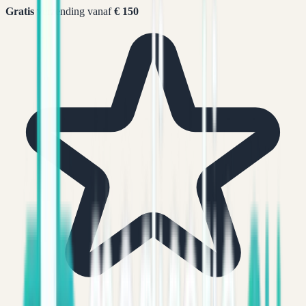
Gratis
verzending vanaf
€ 150