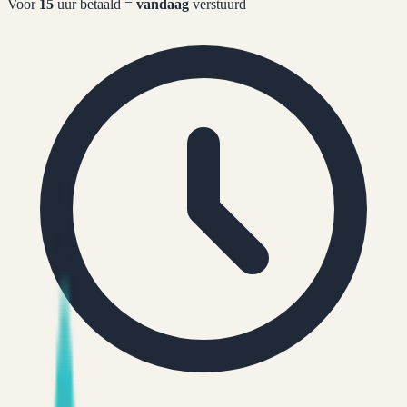
Voor
15
uur betaald =
vandaag
verstuurd