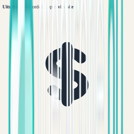
Uitstekend
beoordeeld op
reviewsites