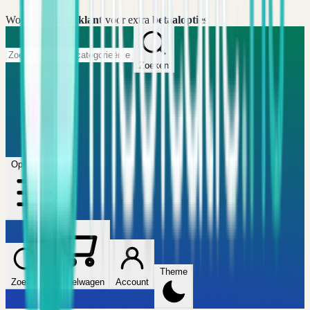
Word
premium klant
voor extra
betaalopties
Zoeken
Home
FAQ
Winkel
Wijzers
Artikelen
Open menu
Theme
Zoeken
Winkelwagen
Account