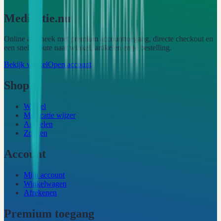
Medicatie.nu
Online apotheek met premium accounttoegang, directe checkout en
een snelle route naar winkel, artikelen en je bestelling.
Bekijk winkel
Open account
Shop
Winkel
Medicatie wijzer
Artikelen
Zoeken
Account
Mijn account
Winkelwagen
Afrekenen
Premium toegang