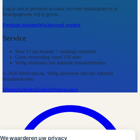
Log in met je premium account om extra betaalopties en je
bestelgegevens vrij te geven.
Premium inloggen
Wachtwoord resetten
Service
Voor 15 uur betaald = vandaag verstuurd
Gratis verzending vanaf 150 euro
Veilig afrekenen met bekende betaalmethoden
©
2026
Medicatie.nu
. Veilig afrekenen met alle bekende
betaalmethoden.
Wijzers
Artikelen
Zoeken
Winkelwagen
We waarderen uw privacy