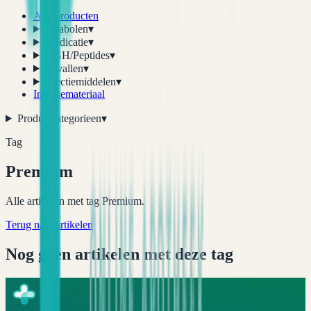
Alle producten
Anabolen
▾
Medicatie
▾
HGH/Peptides
▾
Afvallen
▾
Erectiemiddelen
▾
Injectiemateriaal
Productcategorieen
▾
Tag
Premium
Alle artikelen met tag Premium.
Terug naar artikelen
Nog geen artikelen met deze tag