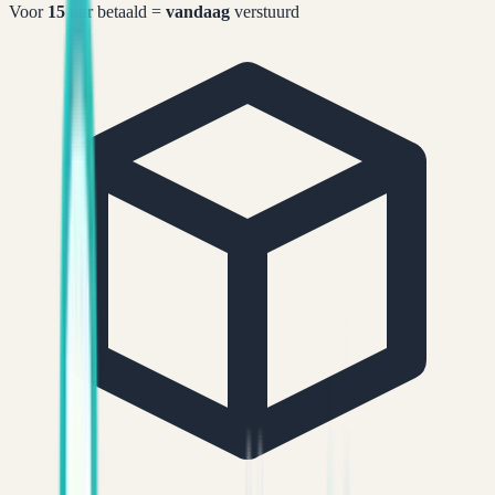
Voor
15
uur betaald =
vandaag
verstuurd