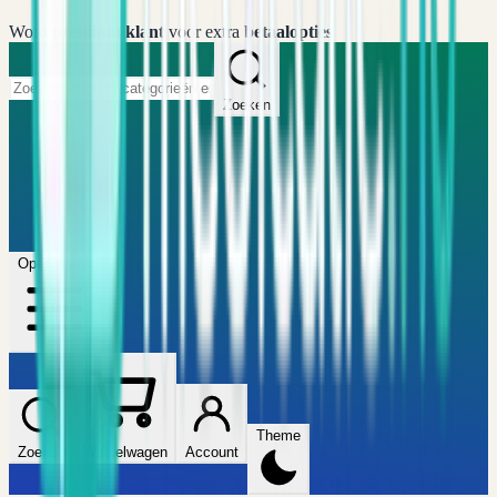
Word
premium klant
voor extra
betaalopties
Zoeken
Home
FAQ
Winkel
Wijzers
Artikelen
Open menu
Theme
Zoeken
Winkelwagen
Account