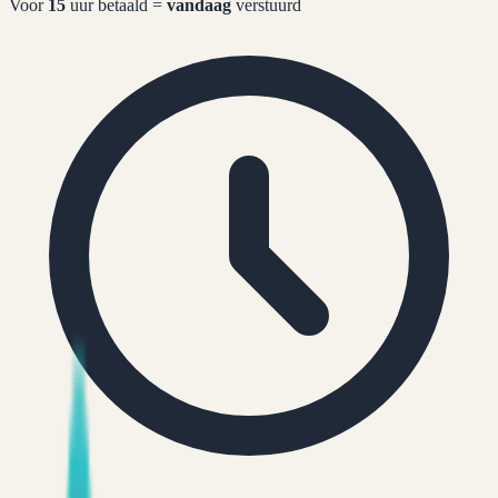
Voor
15
uur betaald =
vandaag
verstuurd