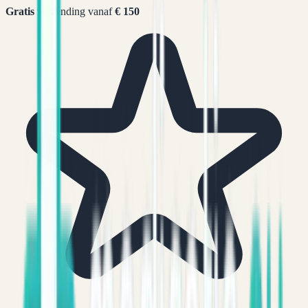
Gratis
verzending vanaf
€ 150