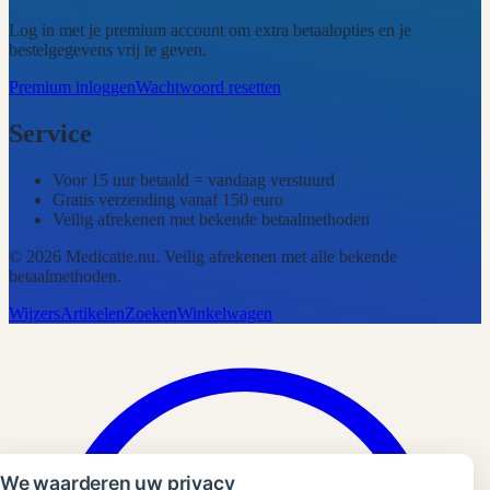
Log in met je premium account om extra betaalopties en je
bestelgegevens vrij te geven.
Premium inloggen
Wachtwoord resetten
Service
Voor 15 uur betaald = vandaag verstuurd
Gratis verzending vanaf 150 euro
Veilig afrekenen met bekende betaalmethoden
©
2026
Medicatie.nu
. Veilig afrekenen met alle bekende
betaalmethoden.
Wijzers
Artikelen
Zoeken
Winkelwagen
We waarderen uw privacy