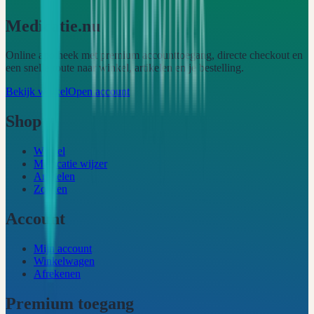
Medicatie.nu
Online apotheek met premium accounttoegang, directe checkout en
een snelle route naar winkel, artikelen en je bestelling.
Bekijk winkel
Open account
Shop
Winkel
Medicatie wijzer
Artikelen
Zoeken
Account
Mijn account
Winkelwagen
Afrekenen
Premium toegang