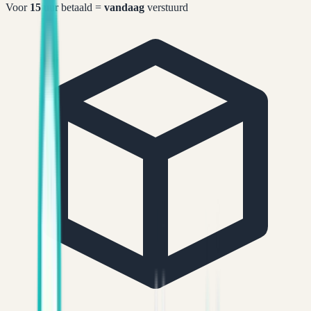
Voor
15
uur betaald =
vandaag
verstuurd