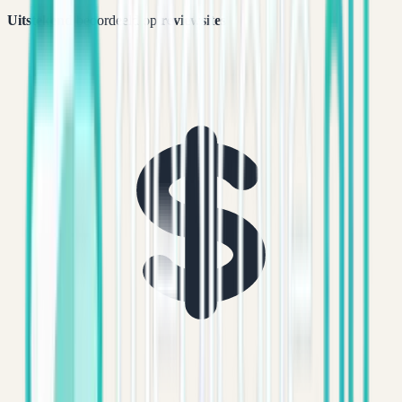
Uitstekend
beoordeeld op
reviewsites