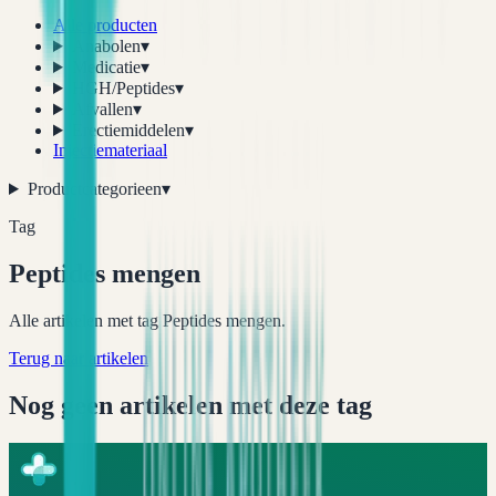
Alle producten
Anabolen
▾
Medicatie
▾
HGH/Peptides
▾
Afvallen
▾
Erectiemiddelen
▾
Injectiemateriaal
Productcategorieen
▾
Tag
Peptides mengen
Alle artikelen met tag Peptides mengen.
Terug naar artikelen
Nog geen artikelen met deze tag