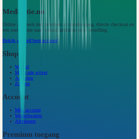
Medicatie.nu
Online apotheek met premium accounttoegang, directe checkout en
een snelle route naar winkel, artikelen en je bestelling.
Bekijk winkel
Open account
Shop
Winkel
Medicatie wijzer
Artikelen
Zoeken
Account
Mijn account
Winkelwagen
Afrekenen
Premium toegang