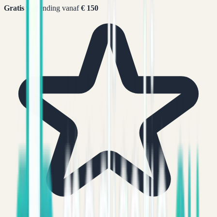
Gratis
verzending vanaf
€ 150