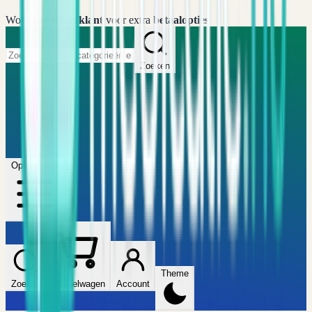
Word
premium klant
voor extra
betaalopties
Zoeken
Home
FAQ
Winkel
Wijzers
Artikelen
Open menu
Theme
Zoeken
Winkelwagen
Account