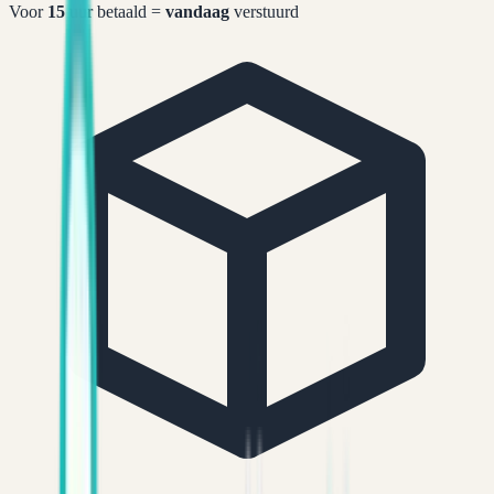
Voor
15
uur betaald =
vandaag
verstuurd