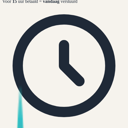
Voor
15
uur betaald =
vandaag
verstuurd