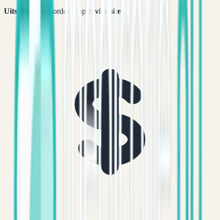
Uitstekend
beoordeeld op
reviewsites