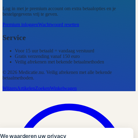
Log in met je premium account om extra betaalopties en je
bestelgegevens vrij te geven.
Premium inloggen
Wachtwoord resetten
Service
Voor 15 uur betaald = vandaag verstuurd
Gratis verzending vanaf 150 euro
Veilig afrekenen met bekende betaalmethoden
©
2026
Medicatie.nu
. Veilig afrekenen met alle bekende
betaalmethoden.
Wijzers
Artikelen
Zoeken
Winkelwagen
We waarderen uw privacy