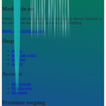
Medicatie.nu
Online apotheek met premium accounttoegang, directe checkout en
een snelle route naar winkel, artikelen en je bestelling.
Bekijk winkel
Open account
Shop
Winkel
Medicatie wijzer
Artikelen
Zoeken
Account
Mijn account
Winkelwagen
Afrekenen
Premium toegang