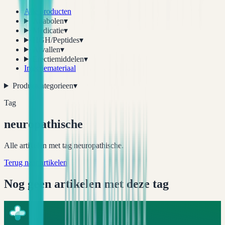
Alle producten
Anabolen
▾
Medicatie
▾
HGH/Peptides
▾
Afvallen
▾
Erectiemiddelen
▾
Injectiemateriaal
Productcategorieen
▾
Tag
neuropathische
Alle artikelen met tag neuropathische.
Terug naar artikelen
Nog geen artikelen met deze tag