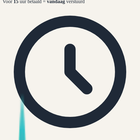
Voor
15
uur betaald =
vandaag
verstuurd