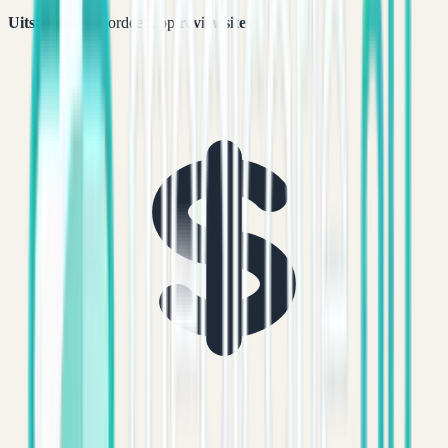
Uitstekend
beoordeeld op
reviewsites