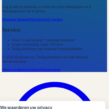
Log in met je premium account om extra betaalopties en je
bestelgegevens vrij te geven.
Premium inloggen
Wachtwoord resetten
Service
Voor 15 uur betaald = vandaag verstuurd
Gratis verzending vanaf 150 euro
Veilig afrekenen met bekende betaalmethoden
©
2026
Medicatie.nu
. Veilig afrekenen met alle bekende
betaalmethoden.
Wijzers
Artikelen
Zoeken
Winkelwagen
We waarderen uw privacy