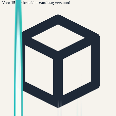
Voor
15
uur betaald =
vandaag
verstuurd