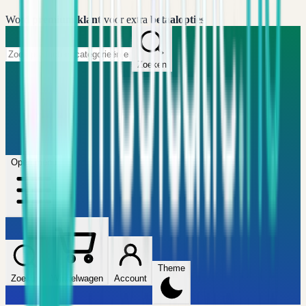
Word
premium klant
voor extra
betaalopties
Zoeken
Home
FAQ
Winkel
Wijzers
Artikelen
Open menu
Theme
Zoeken
Winkelwagen
Account