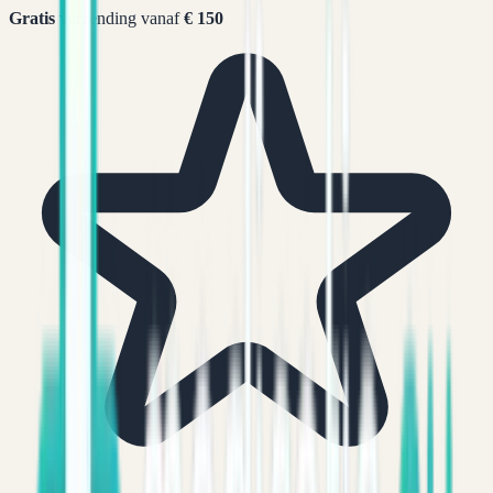
Gratis
verzending vanaf
€ 150