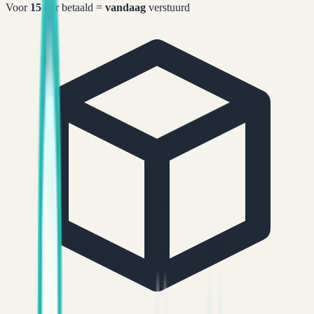
Voor
15
uur betaald =
vandaag
verstuurd