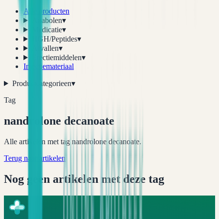
Alle producten
Anabolen
▾
Medicatie
▾
HGH/Peptides
▾
Afvallen
▾
Erectiemiddelen
▾
Injectiemateriaal
Productcategorieen
▾
Tag
nandrolone decanoate
Alle artikelen met tag nandrolone decanoate.
Terug naar artikelen
Nog geen artikelen met deze tag