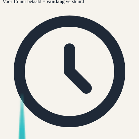
Voor
15
uur betaald =
vandaag
verstuurd