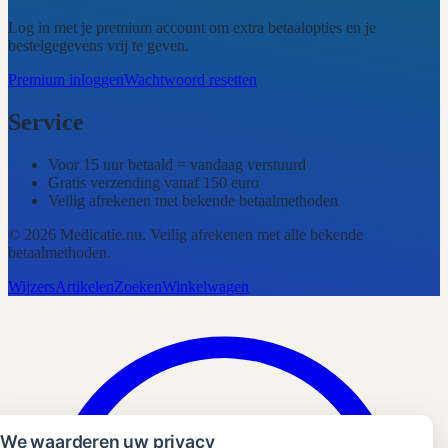
Log in met je premium account om extra betaalopties en je
bestelgegevens vrij te geven.
Premium inloggen
Wachtwoord resetten
Service
Voor 15 uur betaald = vandaag verstuurd
Gratis verzending vanaf 150 euro
Veilig afrekenen met bekende betaalmethoden
©
2026
Medicatie.nu
. Veilig afrekenen met alle bekende
betaalmethoden.
Wijzers
Artikelen
Zoeken
Winkelwagen
We waarderen uw privacy