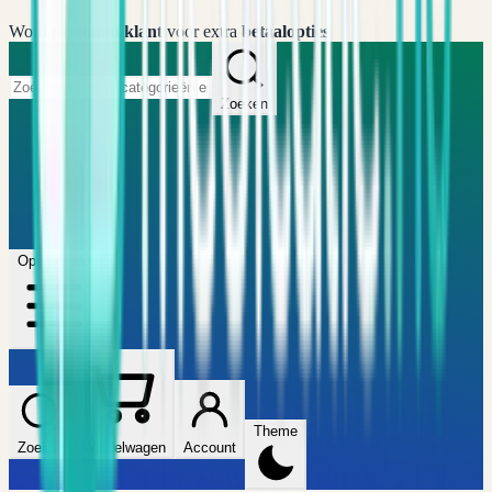
Word
premium klant
voor extra
betaalopties
Zoeken
Home
FAQ
Winkel
Wijzers
Artikelen
Open menu
Theme
Zoeken
Winkelwagen
Account