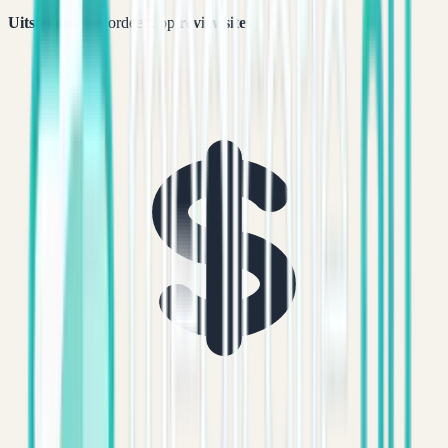
Uitstekend
beoordeeld op
reviewsites