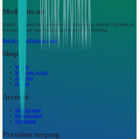
Medicatie.nu
Online apotheek met premium accounttoegang, directe checkout en
een snelle route naar winkel, artikelen en je bestelling.
Bekijk winkel
Open account
Shop
Winkel
Medicatie wijzer
Artikelen
Zoeken
Account
Mijn account
Winkelwagen
Afrekenen
Premium toegang