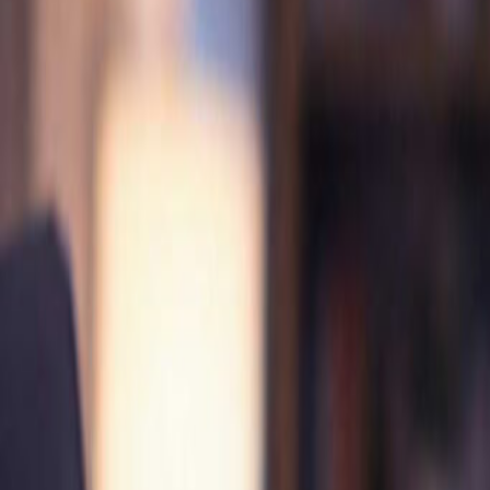
Voor
15
uur betaald =
vandaag
verstuurd