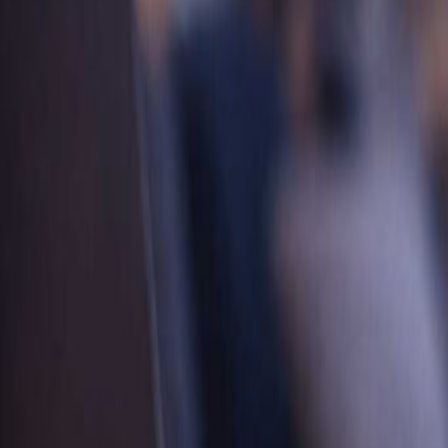
Voor
15
uur betaald =
vandaag
verstuurd