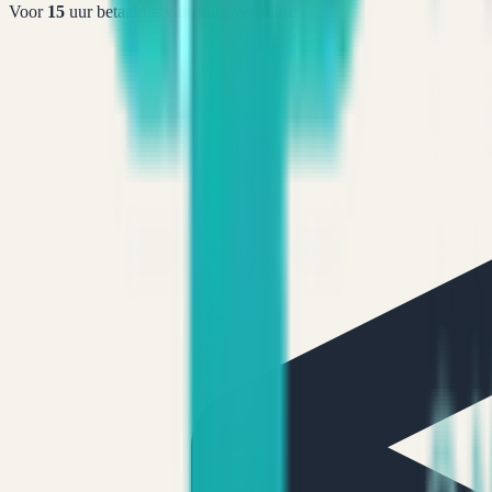
Voor
15
uur betaald =
vandaag
verstuurd