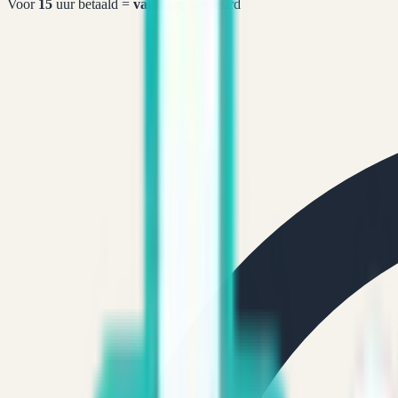
Voor
15
uur betaald =
vandaag
verstuurd