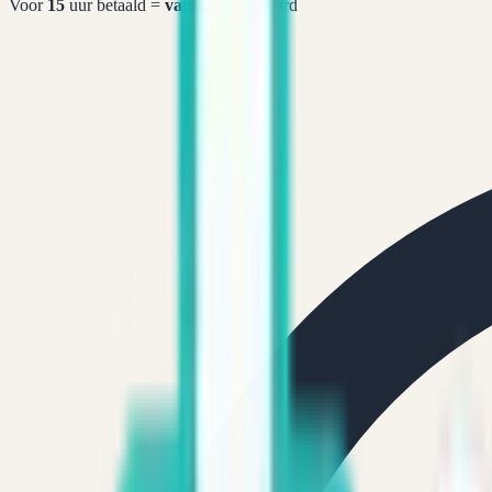
Voor
15
uur betaald =
vandaag
verstuurd