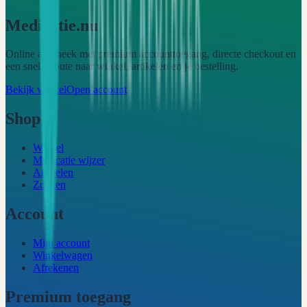
Medicatie.nu
Online apotheek met premium accounttoegang, directe checkout en
een snelle route naar winkel, artikelen en je bestelling.
Bekijk winkel
Open account
Shop
Winkel
Medicatie wijzer
Artikelen
Zoeken
Account
Mijn account
Winkelwagen
Afrekenen
Premium toegang