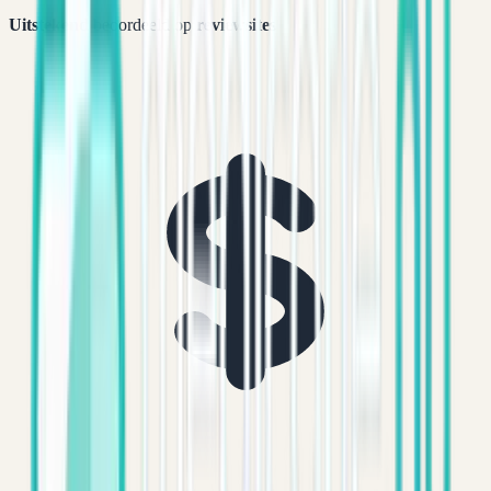
Uitstekend
beoordeeld op
reviewsites