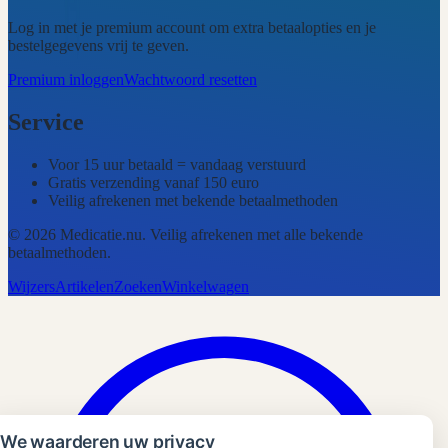
Log in met je premium account om extra betaalopties en je
bestelgegevens vrij te geven.
Premium inloggen
Wachtwoord resetten
Service
Voor 15 uur betaald = vandaag verstuurd
Gratis verzending vanaf 150 euro
Veilig afrekenen met bekende betaalmethoden
©
2026
Medicatie.nu
. Veilig afrekenen met alle bekende
betaalmethoden.
Wijzers
Artikelen
Zoeken
Winkelwagen
We waarderen uw privacy