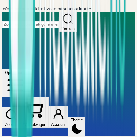
Word
premium klant
voor extra
betaalopties
Zoeken
Home
FAQ
Winkel
Wijzers
Artikelen
Open menu
Theme
Zoeken
Winkelwagen
Account