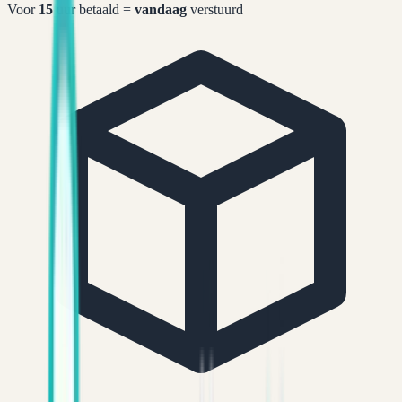
Voor
15
uur betaald =
vandaag
verstuurd