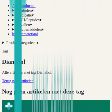
Alle producten
Anabolen
▾
Medicatie
▾
HGH/Peptides
▾
Afvallen
▾
Erectiemiddelen
▾
Injectiemateriaal
Productcategorieen
▾
Tag
Dianabol
Alle artikelen met tag Dianabol.
Terug naar artikelen
Nog geen artikelen met deze tag