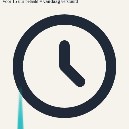
Voor
15
uur betaald =
vandaag
verstuurd