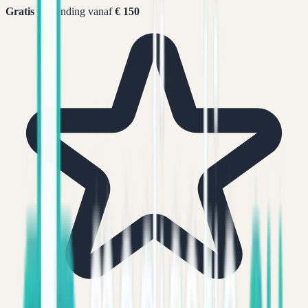
Gratis
verzending vanaf
€ 150