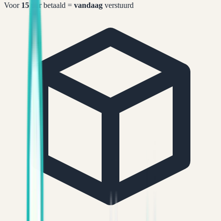
Voor
15
uur betaald =
vandaag
verstuurd