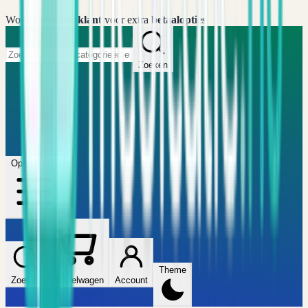
Word
premium klant
voor extra
betaalopties
Zoeken
Home
FAQ
Winkel
Wijzers
Artikelen
Open menu
Theme
Zoeken
Winkelwagen
Account