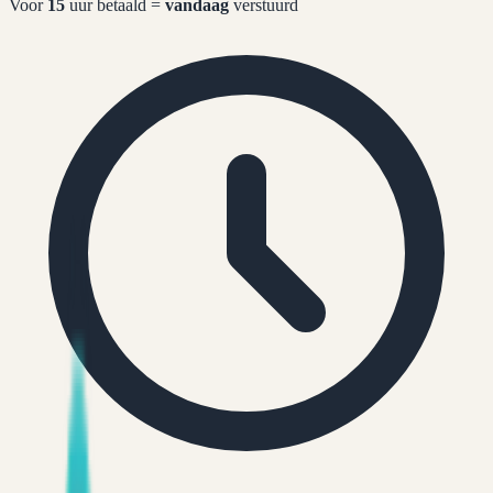
Voor
15
uur betaald =
vandaag
verstuurd