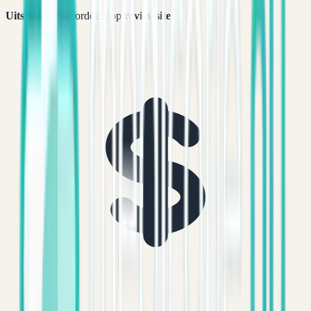
Uitstekend
beoordeeld op
reviewsites