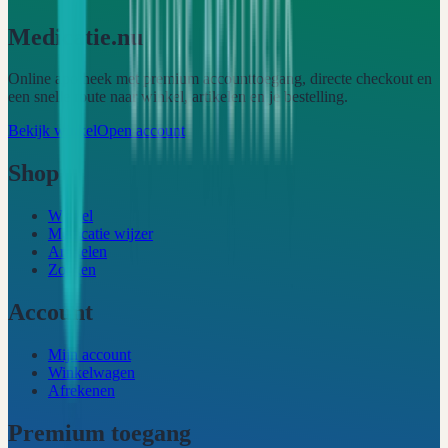
Medicatie.nu
Online apotheek met premium accounttoegang, directe checkout en
een snelle route naar winkel, artikelen en je bestelling.
Bekijk winkel
Open account
Shop
Winkel
Medicatie wijzer
Artikelen
Zoeken
Account
Mijn account
Winkelwagen
Afrekenen
Premium toegang