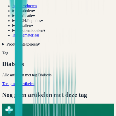
Alle producten
Anabolen
▾
Medicatie
▾
HGH/Peptides
▾
Afvallen
▾
Erectiemiddelen
▾
Injectiemateriaal
Productcategorieen
▾
Tag
Diabetis
Alle artikelen met tag Diabetis.
Terug naar artikelen
Nog geen artikelen met deze tag