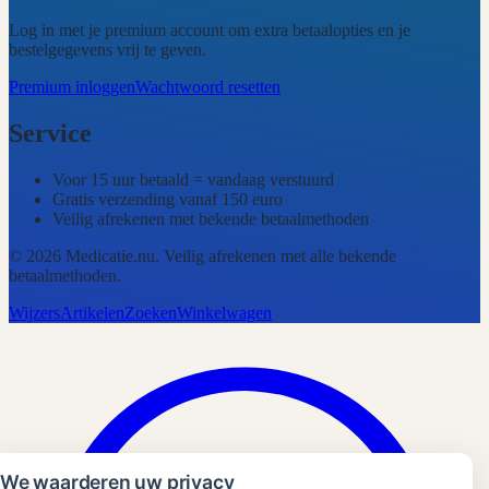
Log in met je premium account om extra betaalopties en je
bestelgegevens vrij te geven.
Premium inloggen
Wachtwoord resetten
Service
Voor 15 uur betaald = vandaag verstuurd
Gratis verzending vanaf 150 euro
Veilig afrekenen met bekende betaalmethoden
©
2026
Medicatie.nu
. Veilig afrekenen met alle bekende
betaalmethoden.
Wijzers
Artikelen
Zoeken
Winkelwagen
We waarderen uw privacy