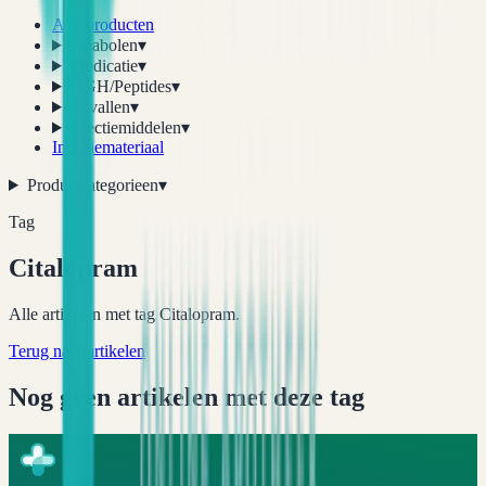
Alle producten
Anabolen
▾
Medicatie
▾
HGH/Peptides
▾
Afvallen
▾
Erectiemiddelen
▾
Injectiemateriaal
Productcategorieen
▾
Tag
Citalopram
Alle artikelen met tag Citalopram.
Terug naar artikelen
Nog geen artikelen met deze tag