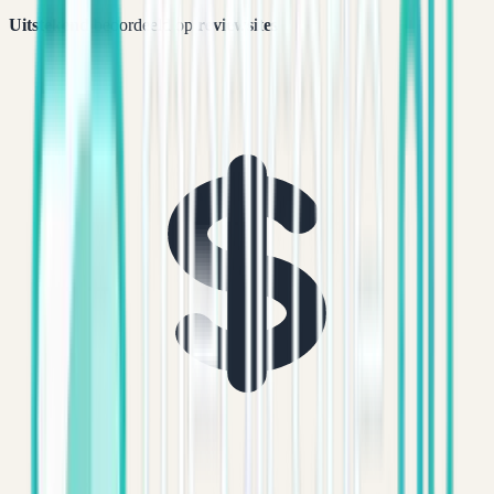
Uitstekend
beoordeeld op
reviewsites