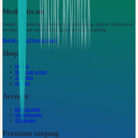
Medicatie.nu
Online apotheek met premium accounttoegang, directe checkout en
een snelle route naar winkel, artikelen en je bestelling.
Bekijk winkel
Open account
Shop
Winkel
Medicatie wijzer
Artikelen
Zoeken
Account
Mijn account
Winkelwagen
Afrekenen
Premium toegang