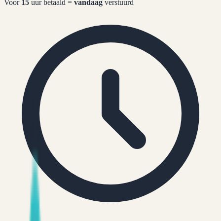
Voor
15
uur betaald =
vandaag
verstuurd