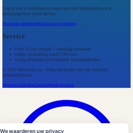
Log in met je premium account om extra betaalopties en je
bestelgegevens vrij te geven.
Premium inloggen
Wachtwoord resetten
Service
Voor 15 uur betaald = vandaag verstuurd
Gratis verzending vanaf 150 euro
Veilig afrekenen met bekende betaalmethoden
©
2026
Medicatie.nu
. Veilig afrekenen met alle bekende
betaalmethoden.
Wijzers
Artikelen
Zoeken
Winkelwagen
We waarderen uw privacy