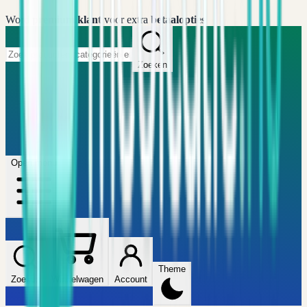
Word
premium klant
voor extra
betaalopties
Zoeken
Home
FAQ
Winkel
Wijzers
Artikelen
Open menu
Theme
Zoeken
Winkelwagen
Account