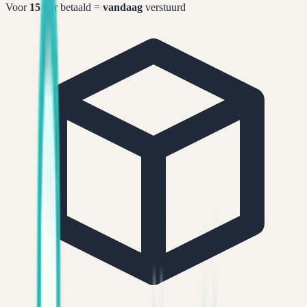
Voor
15
uur betaald =
vandaag
verstuurd