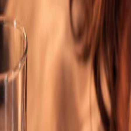
Voor
15
uur betaald =
vandaag
verstuurd