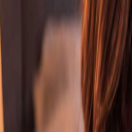
Voor
15
uur betaald =
vandaag
verstuurd