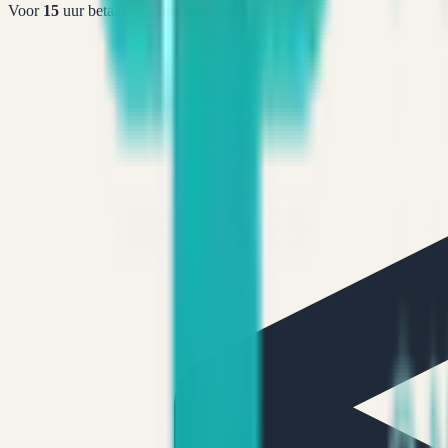
Voor
15
uur betaald =
vandaag
verstuurd