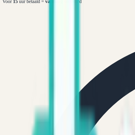
Voor
15
uur betaald =
vandaag
verstuurd